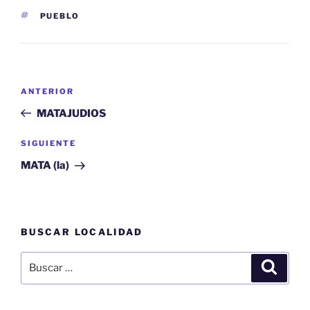
ETIQUETAS
PUEBLO
Navegación
Entrada
ANTERIOR
de
anterior:
MATAJUDIOS
entradas
Siguiente
SIGUIENTE
entrada
MATA (la)
BUSCAR LOCALIDAD
Buscar
Buscar
por: