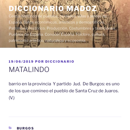
Saltar
DICCIONARIO MADOZ
al
Censo histórico de pueblos, ciudades, villas y aldeas de
contenido
España. Datos económicos, artísticos y demográficos.
Patrimonio histórico. Producción. Costumbres y tradiciones.
Pueblos de España. Conocer España. Folclore, cultura,
patrimonio artístico, naturaleza y economía.
PUBLICADO
19/06/2019
POR
DICCIONARIO
EL
MATALINDO
barrio en la provincia Y partido Jud. De Burgos: es uno
de los que comineo el pueblo de Santa Cruz de Juaros.
(V.)
CATEGORÍAS
BURGOS