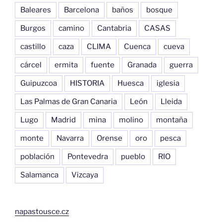
Baleares
Barcelona
baños
bosque
Burgos
camino
Cantabria
CASAS
castillo
caza
CLIMA
Cuenca
cueva
cárcel
ermita
fuente
Granada
guerra
Guipuzcoa
HISTORIA
Huesca
iglesia
Las Palmas de Gran Canaria
León
Lleida
Lugo
Madrid
mina
molino
montaña
monte
Navarra
Orense
oro
pesca
población
Pontevedra
pueblo
RIO
Salamanca
Vizcaya
napastousce.cz