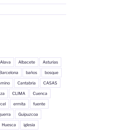
Alava
Albacete
Asturias
Barcelona
baños
bosque
amino
Cantabria
CASAS
aza
CLIMA
Cuenca
cel
ermita
fuente
guerra
Guipuzcoa
Huesca
iglesia