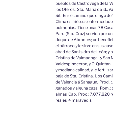
pueblos de Castrovega de la Ve
los Oteros. Sta. Maria de id., V
Sit. En el camino que dirige de
Clima es frió, sus enfermedade
pulmonías. Tiene unas 78 Casas
Parr. (Sta. Cruz) servida por u
duque de Abrantcs; un benefic
el párroco y le sirve en sus au
abad de San Isidro de León; y 
Cristina de Valmadngal, y San M
Valdespinoceron, y O. Quintanil
y mediana calidad, y le fertiliz
baja de Sta. Cristina. Los Ca
de Valencia á Sahagun. Prod. : 
ganados y alguna caza. Rom..:
almas Cap. Proo.: 7.077,820 
reales 4 maravedís.