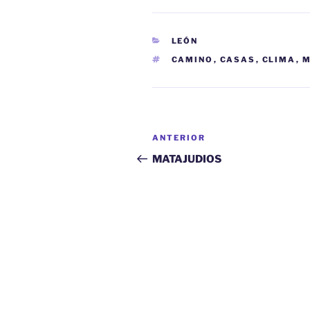
CATEGORÍAS
LEÓN
ETIQUETAS
CAMINO
,
CASAS
,
CLIMA
,
M
Navegación
Entrada
ANTERIOR
de
anterior:
MATAJUDIOS
entradas