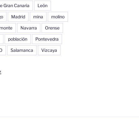
e Gran Canaria
León
go
Madrid
mina
molino
monte
Navarra
Orense
población
Pontevedra
O
Salamanca
Vizcaya
z