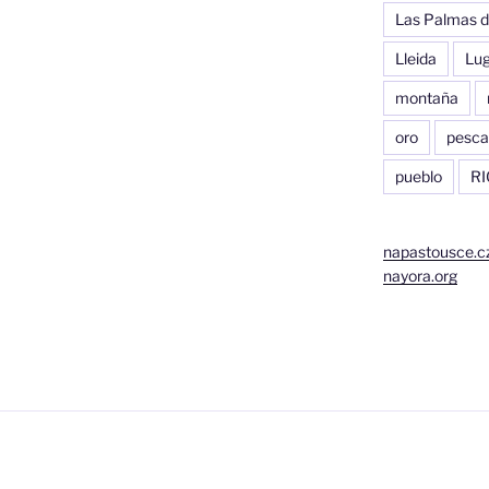
Las Palmas d
Lleida
Lu
montaña
oro
pesca
pueblo
RI
napastousce.c
nayora.org