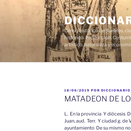
Saltar
al
DICCIONA
contenido
Censo histórico de pueblos, ci
histórico. Producción. Costumb
artístico, naturaleza y economí
PUBLICADO
18/06/2019
POR
DICCIONARIO
EL
MATADEON DE LO
L. En la provincia Y diócesis D
Juan, aud. Terr. Y ciudad g. de
ayuntamiento De su mismo nom