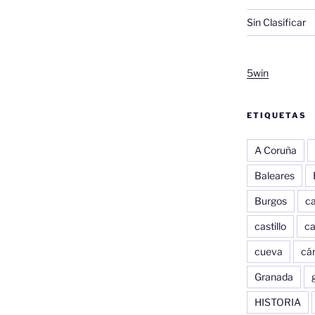
Sin Clasificar
5win
ETIQUETAS
A Coruña
Baleares
Burgos
c
castillo
c
cueva
cár
Granada
HISTORIA