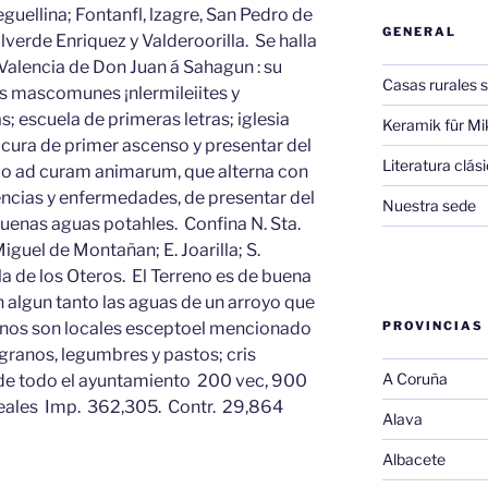
guellina; Fontanfl, lzagre, San Pedro de
GENERAL
alverde Enriquez y Valderoorilla. Se halla
 Valencia de Don Juan á Sahagun : su
Casas rurales s
s mascomunes ¡nlermileiites y
; escuela de primeras letras; iglesia
Keramik für Mi
n cura de primer ascenso y presentar del
Literatura clá
io ad curam animarum, que alterna con
sencias y enfermedades, de presentar del
Nuestra sede
buenas aguas potahles. Confina N. Sta.
iguel de Montañan; E. Joarilla; S.
la de los Oteros. El Terreno es de buena
an algun tanto las aguas de un arroyo que
minos son locales esceptoel mencionado
PROVINCIAS
granos, legumbres y pastos; cris
A Coruña
 de todo el ayuntamiento 200 vec, 900
reales Imp. 362,305. Contr. 29,864
Alava
Albacete