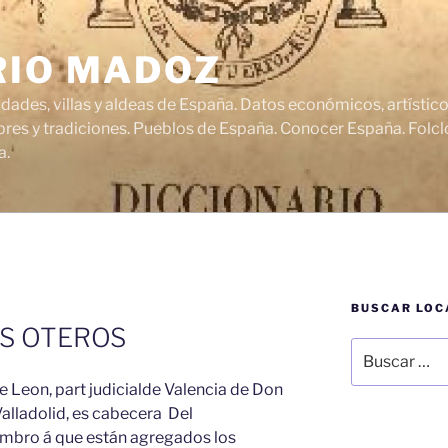
RIO MADOZ
udades, villas y aldeas de España. Datos económicos, artísti
res y tradiciones. Pueblos de España. Conocer España. Folclo
a.
BUSCAR LOC
S OTEROS
Buscar
por:
e Leon, part judicialde Valencia de Don
 Valladolid, es cabecera Del
bro á que están agregados los