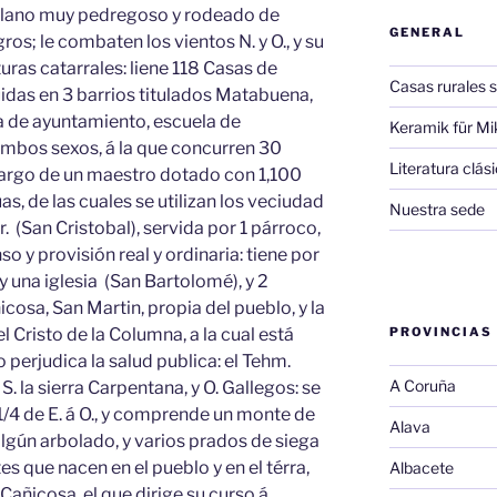
un llano muy pedregoso y rodeado de
GENERAL
os; le combaten los vientos N. y O., y su
ras catarrales: liene 118 Casas de
Casas rurales s
idas en 3 barrios titulados Matabuena,
 de ayuntamiento, escuela de
Keramik für Mi
ambos sexos, á la que concurren 30
Literatura clá
á cargo de un maestro dotado con 1,100
as, de las cuales se utilizan los veciudad
Nuestra sede
r. (San Cristobal), servida por 1 párroco,
o y provisión real y ordinaria: tiene por
y una iglesia (San Bartolomé), y 2
icosa, San Martin, propia del pueblo, y la
l Cristo de la Columna, a la cual está
PROVINCIAS
 perjudica la salud publica: el Tehm.
A Coruña
. la sierra Carpentana, y O. Gallegos: se
 y 1/4 de E. á O., y comprende un monte de
Alava
 algún arbolado, y varios prados de siega
es que nacen en el pueblo y en el térra,
Albacete
Cañicosa, el que dirige su curso á