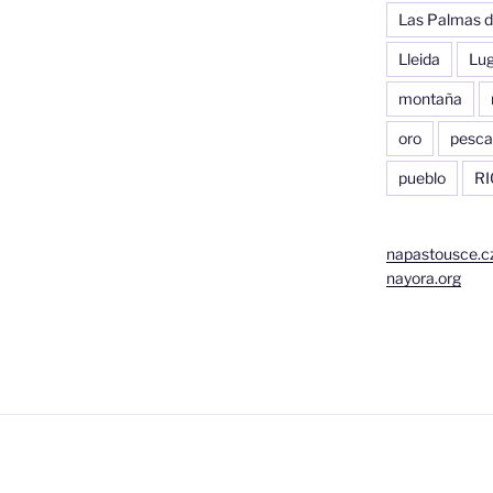
Las Palmas d
Lleida
Lu
montaña
oro
pesca
pueblo
RI
napastousce.c
nayora.org