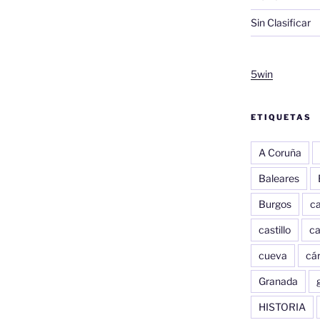
Sin Clasificar
5win
ETIQUETAS
A Coruña
Baleares
Burgos
c
castillo
c
cueva
cár
Granada
HISTORIA