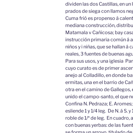
dividen las dos Castillas, en 
prados de siega con llamos negr
Cuma frió es propenso á calentu
mediana construcción, distribu
Matamala v Cañicosa; bay casa
instrucción primaria común á 
niños y i niñas, que se hallan 
reales, 3 fuentes de buenas agu
Para sus usos, y una iglesia Par
cuyo curato es de primer ascens
anejo al Colladillo, en donde ba
ermitas, una en el barrio de Cañ
otra en el camino de Gallegos, e
unido el campo-santo, el que no
Confina N. Pedraza; E. Aromes; S
esliende 1 y 1/4 leg. De N. á S.
roble de 1/* de leg. En cuadro,
con buenas yerbas: de las fuent
se forma un arroyo, titulado de 