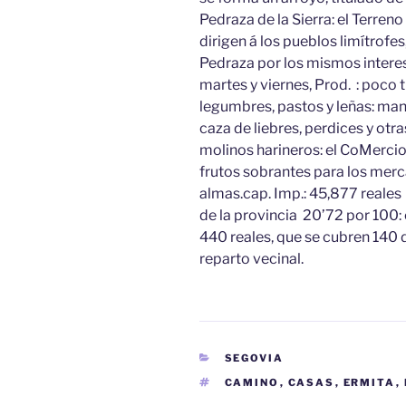
Pedraza de la Sierra: el Terreno
dirigen á los pueblos limítrofe
Pedraza por los mismos interesa
martes y viernes, Prod. : poco t
legumbres, pastos y leñas: mant
caza de liebres, perdices y otras
molinos harineros: el CoMercio 
frutos sobrantes para los merc
almas.cap. Imp.: 45,877 reales 
de la provincia 20’72 por 100:
440 reales, que se cubren 140 d
reparto vecinal.
CATEGORÍAS
SEGOVIA
ETIQUETAS
CAMINO
,
CASAS
,
ERMITA
,