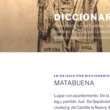
Saltar
al
DICCIONA
contenido
Censo histórico de pueblos, ci
histórico. Producción. Costumb
artístico, naturaleza y economí
PUBLICADO
18/06/2019
POR
DICCIONARIO
EL
MATABUENA
Lugar con ayuntamiento De la 
leg.), partido Jud. De Sepúlveda
ciudad g. de Castilla la Nueva, 