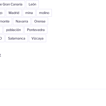
e Gran Canaria
León
go
Madrid
mina
molino
monte
Navarra
Orense
población
Pontevedra
O
Salamanca
Vizcaya
z