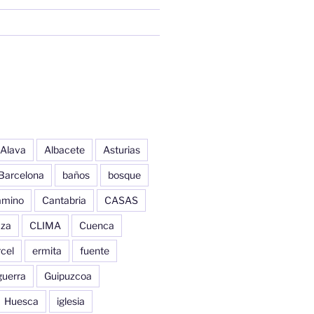
Alava
Albacete
Asturias
Barcelona
baños
bosque
amino
Cantabria
CASAS
aza
CLIMA
Cuenca
cel
ermita
fuente
guerra
Guipuzcoa
Huesca
iglesia