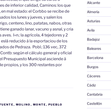
Alicante
 es de inferior calidad, Caminos: los que
s, en mal estado: el Corbbo se recibe de
Almería
dos los lunes y jueves, y salen los
Asturias
rigo, centeno, lino, patatas, nabos, otras
iene ganado lanar, vacuno y asnal, y cria
Avila
 aves. I«n.: la agrícola, 4 tejedores y 2
Badajoz
eslá reducido á la esportaciou de los
ados de Pedraza. Pobl.: 136 vec, 372
Baleares
Contb: según el cálculo general y oficial
Barcelona
 el Presupuesto Municipal asciende á
e propios, y los 300 restantes por
Burgos
Cáceres
Cádiz
Cantabria
Castellón
FUENTE
,
MOLINO
,
MONTE
,
PUEBLO