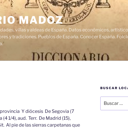
RIO MADOZ
udades, villas y aldeas de España. Datos económicos, artísti
res y tradiciones. Pueblos de España. Conocer España. Folclo
a.
BUSCAR LOC
Buscar
por:
provincia Y diócesis De Segovia (7
 (4 1/4), aud. Terr. De Madrid (15),
Sit. Al pie de las sierras carpetanas que