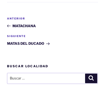
Navegación
Entrada
ANTERIOR
de
anterior:
MATACHANA
entradas
Siguiente
SIGUIENTE
entrada
MATAS DEL DUCADO
BUSCAR LOCALIDAD
Buscar
Buscar
por: