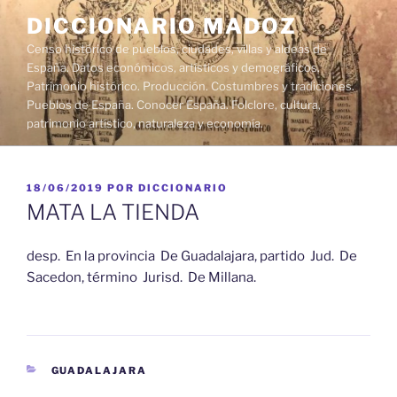
Saltar
DICCIONARIO MADOZ
al
Censo histórico de pueblos, ciudades, villas y aldeas de
contenido
España. Datos económicos, artísticos y demográficos.
Patrimonio histórico. Producción. Costumbres y tradiciones.
Pueblos de España. Conocer España. Folclore, cultura,
patrimonio artístico, naturaleza y economía.
PUBLICADO
18/06/2019
POR
DICCIONARIO
EL
MATA LA TIENDA
desp. En la provincia De Guadalajara, partido Jud. De
Sacedon, término Jurisd. De Millana.
CATEGORÍAS
GUADALAJARA