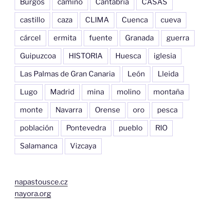
Burgos
camino
Cantabria
CASAS
castillo
caza
CLIMA
Cuenca
cueva
cárcel
ermita
fuente
Granada
guerra
Guipuzcoa
HISTORIA
Huesca
iglesia
Las Palmas de Gran Canaria
León
Lleida
Lugo
Madrid
mina
molino
montaña
monte
Navarra
Orense
oro
pesca
población
Pontevedra
pueblo
RIO
Salamanca
Vizcaya
napastousce.cz
nayora.org