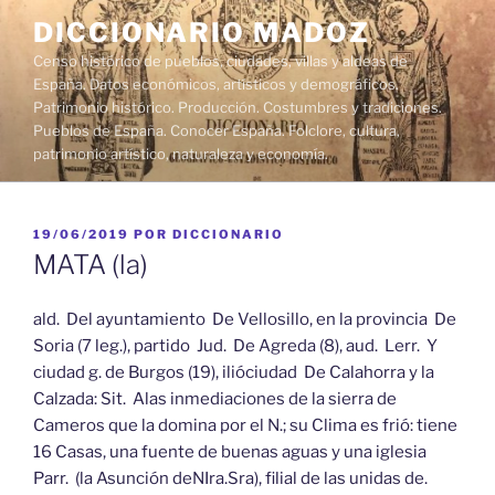
Saltar
DICCIONARIO MADOZ
al
Censo histórico de pueblos, ciudades, villas y aldeas de
contenido
España. Datos económicos, artísticos y demográficos.
Patrimonio histórico. Producción. Costumbres y tradiciones.
Pueblos de España. Conocer España. Folclore, cultura,
patrimonio artístico, naturaleza y economía.
PUBLICADO
19/06/2019
POR
DICCIONARIO
EL
MATA (la)
ald. Del ayuntamiento De Vellosillo, en la provincia De
Soria (7 leg.), partido Jud. De Agreda (8), aud. Lerr. Y
ciudad g. de Burgos (19), ilióciudad De Calahorra y la
Calzada: Sit. Alas inmediaciones de la sierra de
Cameros que la domina por el N.; su Clima es frió: tiene
16 Casas, una fuente de buenas aguas y una iglesia
Parr. (la Asunción deNIra.Sra), filial de las unidas de.