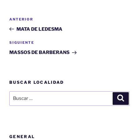
Navegación
Entrada
ANTERIOR
de
anterior:
MATA DE LEDESMA
entradas
Siguiente
SIGUIENTE
entrada
MASSOS DE BARBERANS
BUSCAR LOCALIDAD
Buscar
Buscar
por:
GENERAL