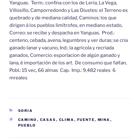
Yanguas. Term.: confina con los de Leria, La Vega,
Villosillo, Camporredondo y Las Diustes: el Terreno es
quebrado y de mediana calidad, Caminos: los que
dirigen á los pueblos limítrofes, en mediano estado,
Correo: se recibe y despacha en Yanguas. Prod.:
centeno, cebada, avena, legumbres y ver duras; se cria
ganado lanar y vacuno, Ind.: la agrícola y recriada
ganados, Comercio: esporlacion de algún ganado y
lana, é importación de los art. De consumo que faltan,
Pobl.: 15 vec, 66 almas Cap. Imp.: 9,482 reales 6
mreales
CATEGORÍAS
SORIA
ETIQUETAS
CAMINO
,
CASAS
,
CLIMA
,
FUENTE
,
MINA
,
PUEBLO