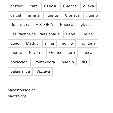
castillo
caza
CLIMA
Cuenca
cueva
cárcel
ermita
fuente
Granada
guerra
Guipuzcoa
HISTORIA
Huesca
iglesia
Las Palmas de Gran Canaria
León
Lleida
Lugo
Madrid
mina
molino
montaña
monte
Navarra
Orense
oro
pesca
población
Pontevedra
pueblo
RIO
Salamanca
Vizcaya
napastousce.cz
nayora.org