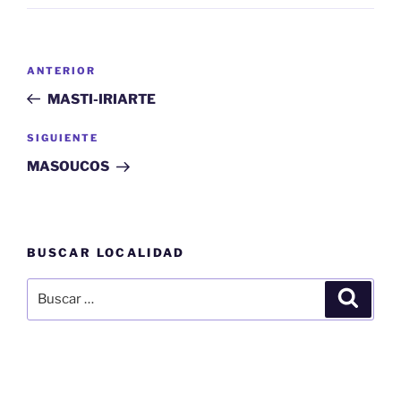
Navegación
Entrada
ANTERIOR
de
anterior:
MASTI-IRIARTE
entradas
Siguiente
SIGUIENTE
entrada
MASOUCOS
BUSCAR LOCALIDAD
Buscar
Buscar
por: