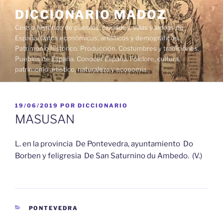
Saltar
DICCIONARIO MADOZ
al
Censo histórico de pueblos, ciudades, villas y aldeas de
contenido
España. Datos económicos, artísticos y demográficos.
Patrimonio histórico. Producción. Costumbres y tradiciones.
Pueblos de España. Conocer España. Folclore, cultura,
patrimonio artístico, naturaleza y economía.
PUBLICADO
19/06/2019
POR
DICCIONARIO
EL
MASUSAN
L. en la provincia De Pontevedra, ayuntamiento Do
Borben y feligresia De San Saturnino du Ambedo. (V.)
CATEGORÍAS
PONTEVEDRA