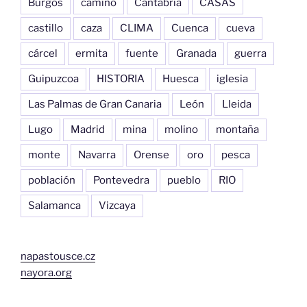
Burgos
camino
Cantabria
CASAS
castillo
caza
CLIMA
Cuenca
cueva
cárcel
ermita
fuente
Granada
guerra
Guipuzcoa
HISTORIA
Huesca
iglesia
Las Palmas de Gran Canaria
León
Lleida
Lugo
Madrid
mina
molino
montaña
monte
Navarra
Orense
oro
pesca
población
Pontevedra
pueblo
RIO
Salamanca
Vizcaya
napastousce.cz
nayora.org