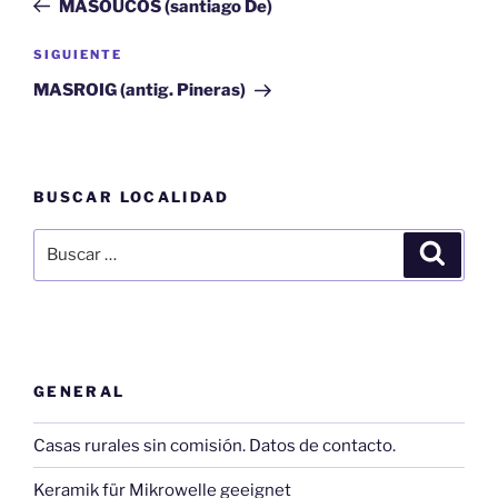
MASOUCOS (santiago De)
entradas
Siguiente
SIGUIENTE
entrada
MASROIG (antig. Pineras)
BUSCAR LOCALIDAD
Buscar
Buscar
por:
GENERAL
Casas rurales sin comisión. Datos de contacto.
Keramik für Mikrowelle geeignet