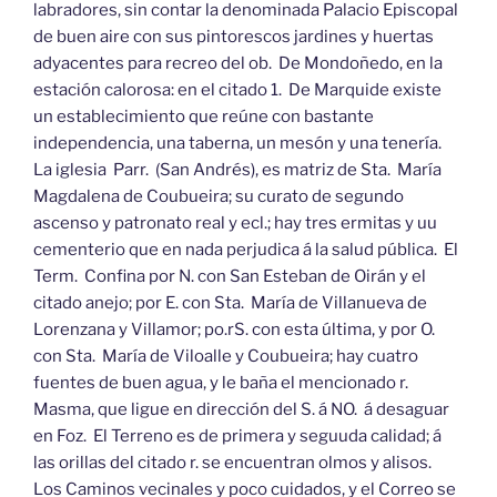
labradores, sin contar la denominada Palacio Episcopal
de buen aire con sus pintorescos jardines y huertas
adyacentes para recreo del ob. De Mondoñedo, en la
estación calorosa: en el citado 1. De Marquide existe
un establecimiento que reúne con bastante
independencia, una taberna, un mesón y una tenería.
La iglesia Parr. (San Andrés), es matriz de Sta. María
Magdalena de Coubueira; su curato de segundo
ascenso y patronato real y ecl.; hay tres ermitas y uu
cementerio que en nada perjudica á la salud pública. El
Term. Confina por N. con San Esteban de Oirán y el
citado anejo; por E. con Sta. María de Villanueva de
Lorenzana y Villamor; po.rS. con esta última, y por O.
con Sta. María de Viloalle y Coubueira; hay cuatro
fuentes de buen agua, y le baña el mencionado r.
Masma, que ligue en dirección del S. á NO. á desaguar
en Foz. El Terreno es de primera y seguuda calidad; á
las orillas del citado r. se encuentran olmos y alisos.
Los Caminos vecinales y poco cuidados, y el Correo se