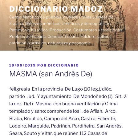
Saltar
DICCIONARIO MADOZ
al
Censo histórico de pueblos, ciudades, villas y aldeas de
contenido
España. Datos económicos, artísticos y demográficos.
Patrimonio histórico. Producción. Costumbres y tradiciones.
Pueblos de España. Conocer España. Folclore, cultura,
patrimonio artístico, naturaleza y economía.
PUBLICADO
19/06/2019
POR
DICCIONARIO
EL
MASMA (san Andrés De)
feligresia En la provincia De Lugo (10 leg.), dióc,
partido Jud. Y ayuntamiento De Mondoñedo (1). Sit. á
la der. Del r. Masma, con buena ventilación y Clima
templado y sano: comprende los I. de Afilan. Arco,
Braba, Brnulloo, Campo del Arco, Castro, Folíente,
Lodeiro, Marquide, Padriñan, Pardiñeira, San Andrés,
Seara, Souto y Vitar, que reúnen 112 Casas de