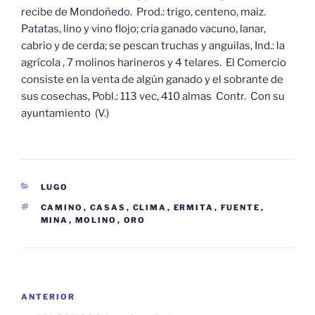
recibe de Mondoñedo. Prod.: trigo, centeno, maiz.
Patatas, lino y vino flojo; cria ganado vacuno, lanar,
cabrio y de cerda; se pescan truchas y anguilas, Ind.: la
agrícola , 7 molinos harineros y 4 telares. El Comercio
consiste en la venta de algún ganado y el sobrante de
sus cosechas, Pobl.: 113 vec, 410 almas Contr. Con su
ayuntamiento (V.)
CATEGORÍAS
LUGO
ETIQUETAS
CAMINO
,
CASAS
,
CLIMA
,
ERMITA
,
FUENTE
,
MINA
,
MOLINO
,
ORO
Navegación
Entrada
ANTERIOR
de
anterior: