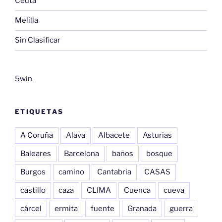
Ceuta
Melilla
Sin Clasificar
5win
ETIQUETAS
A Coruña
Alava
Albacete
Asturias
Baleares
Barcelona
baños
bosque
Burgos
camino
Cantabria
CASAS
castillo
caza
CLIMA
Cuenca
cueva
cárcel
ermita
fuente
Granada
guerra