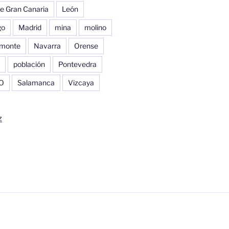
e Gran Canaria
León
go
Madrid
mina
molino
monte
Navarra
Orense
población
Pontevedra
O
Salamanca
Vizcaya
z