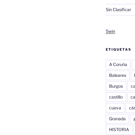
Sin Clasificar
5win
ETIQUETAS
A Coruña
Baleares
Burgos
c
castillo
c
cueva
cár
Granada
HISTORIA