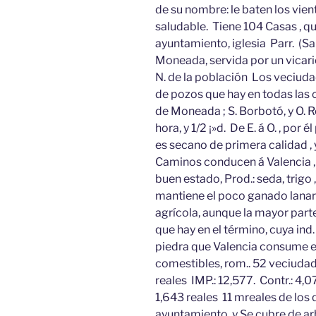
de su nombre: le baten los vien
saludable. Tiene 104 Casas , qu
ayuntamiento, iglesia Parr. (S
Moneada, servida por un vicar
N. de la población Los veciuda
de pozos que hay en todas las c
de Moneada ; S. Borbotó, y O. Ro
hora, y 1/2 ¡»d. De E. á O. , po
es secano de primera calidad ,
Caminos conducen á Valencia ,
buen estado, Prod.: seda, trigo ,
mantiene el poco ganado lanar 
agrícola, aunque la mayor part
que hay en el término, cuya ind
piedra que Valencia consume en
comestibles, rom.. 52 veciuda
reales IMP.: 12,577. Contr.: 4,
1,643 reales 11 mreales de los 
ayuntamiento, y Se cubre de arb