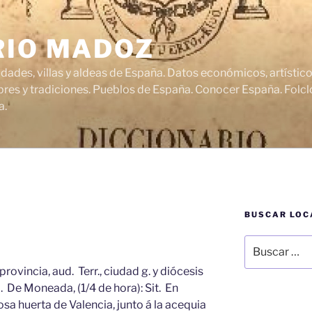
RIO MADOZ
udades, villas y aldeas de España. Datos económicos, artísti
res y tradiciones. Pueblos de España. Conocer España. Folclo
a.
BUSCAR LOC
Buscar
por:
ovincia, aud. Terr., ciudad g. y diócesis
d. De Moneada, (1/4 de hora): Sit. En
osa huerta de Valencia, junto á la acequia