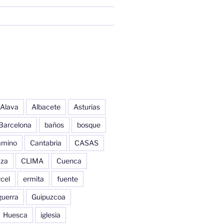
Alava
Albacete
Asturias
Barcelona
baños
bosque
amino
Cantabria
CASAS
aza
CLIMA
Cuenca
cel
ermita
fuente
guerra
Guipuzcoa
Huesca
iglesia