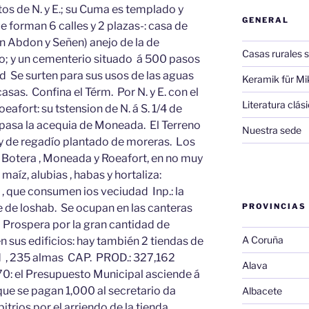
tos de N. y E.; su Cuma es templado y
GENERAL
e forman 6 calles y 2 plazas-: casa de
an Abdon y Señen) anejo de la de
Casas rurales s
io; y un cementerio situado á 500 pasos
d Se surten para sus usos de las aguas
Keramik für Mi
asas. Confina el Térm. Por N. y E. con el
Literatura clá
eafort: su tstension de N. á S. 1/4 de
r él pasa la acequia de Moneada. El Terreno
Nuestra sede
 y de regadío plantado de moreras. Los
 Botera , Moneada y Roeafort, en no muy
 maíz, alubias , habas y hortaliza:
, que consumen ios veciudad Inp.: la
e de loshab. Se ocupan en las canteras
PROVINCIAS
. Prospera por la gran cantidad de
A Coruña
 sus edificios: hay también 2 tiendas de
d , 235 almas CAP. PROD.: 327,162
Alava
070: el Presupuesto Municipal asciende á
que se pagan 1,000 al secretario da
Albacete
itrios por el arriendo de la tienda