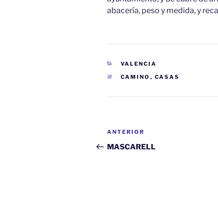
abacería, peso y medida, y rec
CATEGORÍAS
VALENCIA
ETIQUETAS
CAMINO
,
CASAS
Navegación
Entrada
ANTERIOR
de
anterior:
MASCARELL
entradas