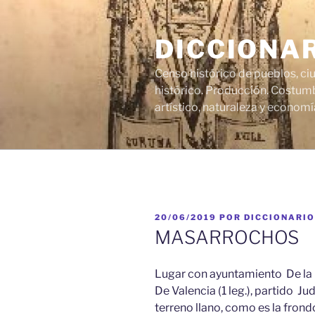
Saltar
al
DICCIONA
contenido
Censo histórico de pueblos, ci
histórico. Producción. Costumb
artístico, naturaleza y economí
PUBLICADO
20/06/2019
POR
DICCIONARIO
EL
MASARROCHOS
Lugar con ayuntamiento De la pr
De Valencia (1 leg.), partido Ju
terreno llano, como es la frond