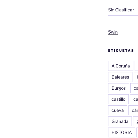
Sin Clasificar
5win
ETIQUETAS
A Coruña
Baleares
Burgos
c
castillo
c
cueva
cár
Granada
HISTORIA