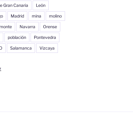
e Gran Canaria
León
go
Madrid
mina
molino
monte
Navarra
Orense
población
Pontevedra
O
Salamanca
Vizcaya
z