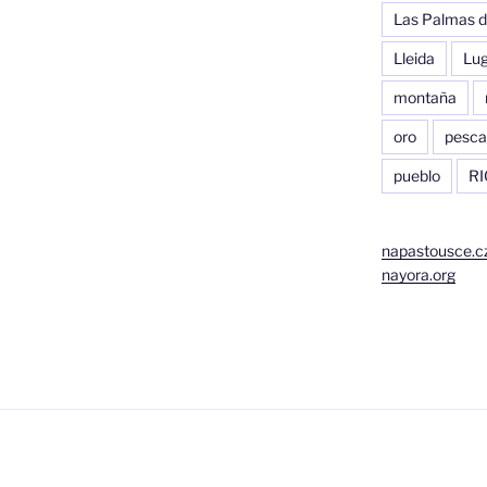
Las Palmas d
Lleida
Lu
montaña
oro
pesca
pueblo
RI
napastousce.c
nayora.org