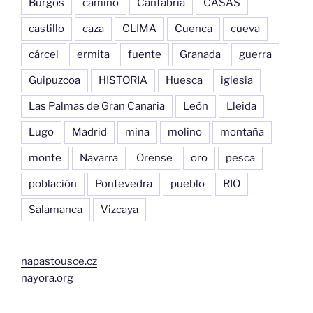
Burgos
camino
Cantabria
CASAS
castillo
caza
CLIMA
Cuenca
cueva
cárcel
ermita
fuente
Granada
guerra
Guipuzcoa
HISTORIA
Huesca
iglesia
Las Palmas de Gran Canaria
León
Lleida
Lugo
Madrid
mina
molino
montaña
monte
Navarra
Orense
oro
pesca
población
Pontevedra
pueblo
RIO
Salamanca
Vizcaya
napastousce.cz
nayora.org