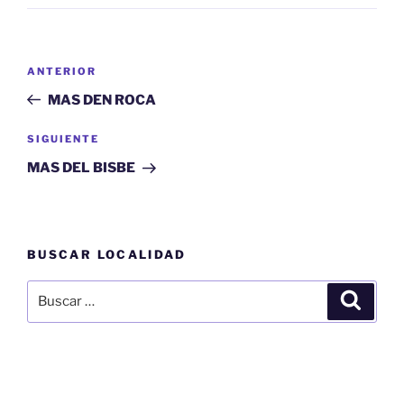
Navegación
Entrada
ANTERIOR
de
anterior:
MAS DEN ROCA
entradas
Siguiente
SIGUIENTE
entrada
MAS DEL BISBE
BUSCAR LOCALIDAD
Buscar
Buscar
por: