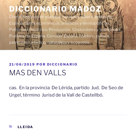
Saltar
DICCIONARIO MADOZ
al
Censo histórico de pueblos, ciudades, villas y aldeas de
contenido
España. Datos económicos, artísticos y demográficos.
Patrimonio histórico. Producción. Costumbres y tradiciones.
Pueblos de España. Conocer España. Folclore, cultura,
patrimonio artístico, naturaleza y economía.
PUBLICADO
21/06/2019
POR
DICCIONARIO
EL
MAS DEN VALLS
cas. En la provincia De Lérida, partido Jud. De Seo de
Urgel, término Jurisd de la Valí de Castellbó.
CATEGORÍAS
LLEIDA