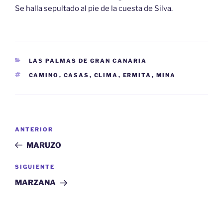
Se halla sepultado al pie de la cuesta de Silva.
CATEGORÍAS
LAS PALMAS DE GRAN CANARIA
ETIQUETAS
CAMINO
,
CASAS
,
CLIMA
,
ERMITA
,
MINA
Navegación
Entrada
ANTERIOR
de
anterior:
MARUZO
entradas
Siguiente
SIGUIENTE
entrada
MARZANA