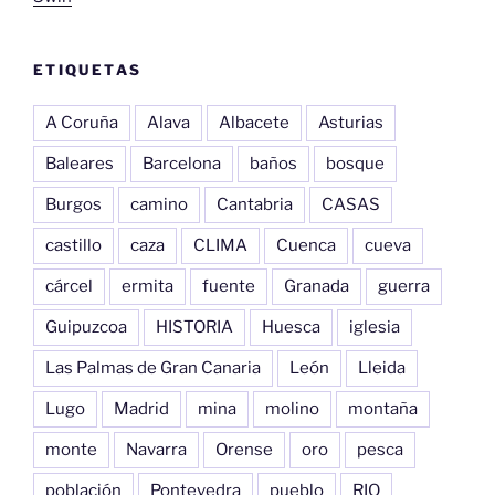
ETIQUETAS
A Coruña
Alava
Albacete
Asturias
Baleares
Barcelona
baños
bosque
Burgos
camino
Cantabria
CASAS
castillo
caza
CLIMA
Cuenca
cueva
cárcel
ermita
fuente
Granada
guerra
Guipuzcoa
HISTORIA
Huesca
iglesia
Las Palmas de Gran Canaria
León
Lleida
Lugo
Madrid
mina
molino
montaña
monte
Navarra
Orense
oro
pesca
población
Pontevedra
pueblo
RIO