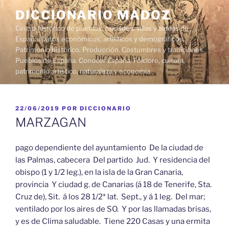
Saltar
DICCIONARIO MADOZ
al
Censo histórico de pueblos, ciudades, villas y aldeas de
contenido
España. Datos económicos, artísticos y demográficos.
Patrimonio histórico. Producción. Costumbres y tradiciones.
Pueblos de España. Conocer España. Folclore, cultura,
patrimonio artístico, naturaleza y economía.
PUBLICADO
22/06/2019
POR
DICCIONARIO
EL
MARZAGAN
pago dependiente del ayuntamiento De la ciudad de
las Palmas, cabecera Del partido Jud. Y residencia del
obispo (1 y 1/2 leg.), en la isla de la Gran Canaria,
provincia Y ciudad g. de Canarias (á 18 de Tenerife, Sta.
Cruz de), Sit. á los 28 1/2* lat. Sept., y á 1 leg. Del mar;
ventilado por los aires de SO. Y por las llamadas brisas,
y es de Clima saludable. Tiene 220 Casas y una ermita