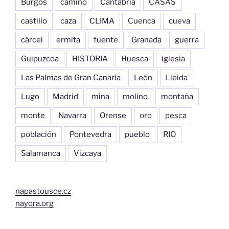
Burgos
camino
Cantabria
CASAS
castillo
caza
CLIMA
Cuenca
cueva
cárcel
ermita
fuente
Granada
guerra
Guipuzcoa
HISTORIA
Huesca
iglesia
Las Palmas de Gran Canaria
León
Lleida
Lugo
Madrid
mina
molino
montaña
monte
Navarra
Orense
oro
pesca
población
Pontevedra
pueblo
RIO
Salamanca
Vizcaya
napastousce.cz
nayora.org