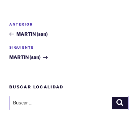
Navegación
Entrada
ANTERIOR
de
anterior:
MARTIN (san)
entradas
Siguiente
SIGUIENTE
entrada
MARTIN (san)
BUSCAR LOCALIDAD
Buscar
Buscar
por: