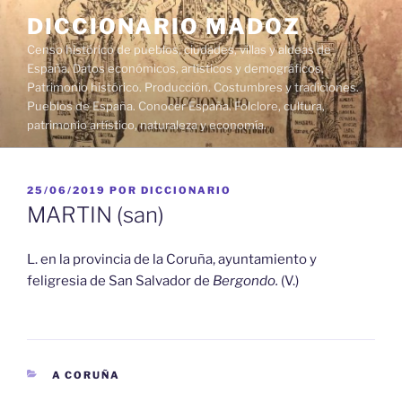
Saltar
DICCIONARIO MADOZ
al
Censo histórico de pueblos, ciudades, villas y aldeas de
contenido
España. Datos económicos, artísticos y demográficos.
Patrimonio histórico. Producción. Costumbres y tradiciones.
Pueblos de España. Conocer España. Folclore, cultura,
patrimonio artístico, naturaleza y economía.
PUBLICADO
25/06/2019
POR
DICCIONARIO
EL
MARTIN (san)
L. en la provincia de la Coruña, ayuntamiento y
feligresia de San Salvador de
Bergondo.
(V.)
CATEGORÍAS
A CORUÑA