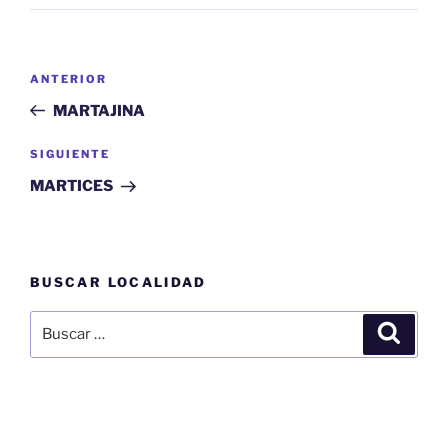
Navegación
Entrada
ANTERIOR
de
anterior:
MARTAJINA
entradas
Siguiente
SIGUIENTE
entrada
MARTICES
BUSCAR LOCALIDAD
Buscar
Buscar
por: