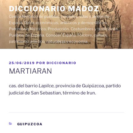
Saltar
DICCIONARIO MADOZ
al
Censo histórico de pueblos, ciudades, villas y aldeas de
contenido
España. Datos económicos, artísticos y demográficos.
Patrimonio histórico. Producción. Costumbres y tradiciones.
Pueblos de España. Conocer España. Folclore, cultura,
patrimonio artístico, naturaleza y economía.
PUBLICADO
25/06/2019
POR
DICCIONARIO
EL
MARTIARAN
cas. del barrio
Lapilce,
provincia de Guipúzcoa, partido
judicial de San Sebastian, término de Irun.
CATEGORÍAS
GUIPUZCOA