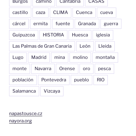
Burgos
camino
Cantabria
CASAS
castillo
caza
CLIMA
Cuenca
cueva
cárcel
ermita
fuente
Granada
guerra
Guipuzcoa
HISTORIA
Huesca
iglesia
Las Palmas de Gran Canaria
León
Lleida
Lugo
Madrid
mina
molino
montaña
monte
Navarra
Orense
oro
pesca
población
Pontevedra
pueblo
RIO
Salamanca
Vizcaya
napastousce.cz
nayora.org