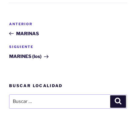
Navegación
Entrada
ANTERIOR
de
anterior:
MARINAS
entradas
Siguiente
SIGUIENTE
entrada
MARINES (los)
BUSCAR LOCALIDAD
Buscar
Buscar
por: