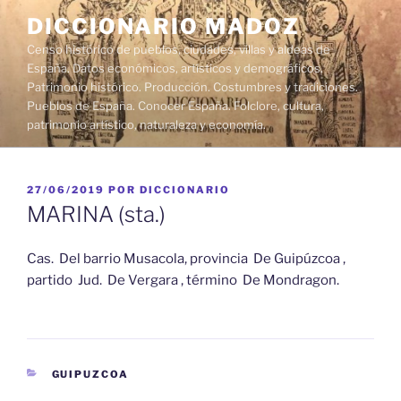
Saltar
DICCIONARIO MADOZ
al
Censo histórico de pueblos, ciudades, villas y aldeas de
contenido
España. Datos económicos, artísticos y demográficos.
Patrimonio histórico. Producción. Costumbres y tradiciones.
Pueblos de España. Conocer España. Folclore, cultura,
patrimonio artístico, naturaleza y economía.
PUBLICADO
27/06/2019
POR
DICCIONARIO
EL
MARINA (sta.)
Cas. Del barrio Musacola, provincia De Guipúzcoa ,
partido Jud. De Vergara , término De Mondragon.
CATEGORÍAS
GUIPUZCOA