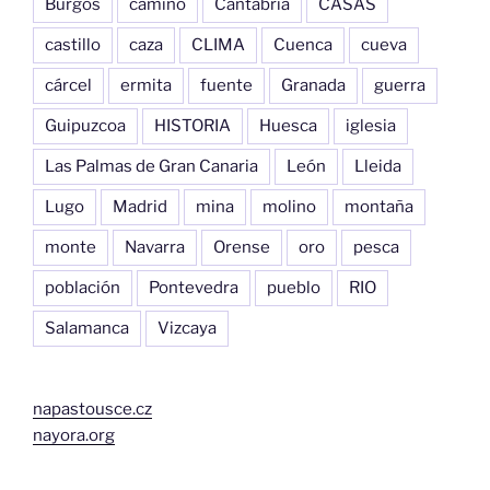
Burgos
camino
Cantabria
CASAS
castillo
caza
CLIMA
Cuenca
cueva
cárcel
ermita
fuente
Granada
guerra
Guipuzcoa
HISTORIA
Huesca
iglesia
Las Palmas de Gran Canaria
León
Lleida
Lugo
Madrid
mina
molino
montaña
monte
Navarra
Orense
oro
pesca
población
Pontevedra
pueblo
RIO
Salamanca
Vizcaya
napastousce.cz
nayora.org