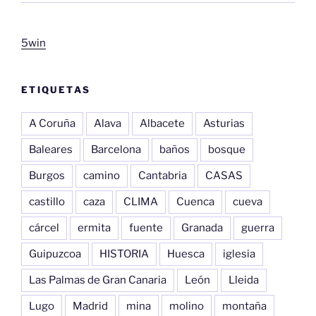
5win
ETIQUETAS
A Coruña
Alava
Albacete
Asturias
Baleares
Barcelona
baños
bosque
Burgos
camino
Cantabria
CASAS
castillo
caza
CLIMA
Cuenca
cueva
cárcel
ermita
fuente
Granada
guerra
Guipuzcoa
HISTORIA
Huesca
iglesia
Las Palmas de Gran Canaria
León
Lleida
Lugo
Madrid
mina
molino
montaña