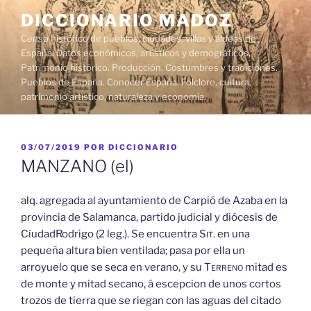
Saltar
DICCIONARIO MADOZ
al
Censo histórico de pueblos, ciudades, villas y aldeas de
contenido
España. Datos económicos, artísticos y demográficos.
Patrimonio histórico. Producción. Costumbres y tradiciones.
Pueblos de España. Conocer España. Folclore, cultura,
patrimonio artístico, naturaleza y economía.
PUBLICADO
03/07/2019
POR
DICCIONARIO
EL
MANZANO (el)
alq. agregada al ayuntamiento de Carpió de Azaba en la
provincia de Salamanca, partido judicial y diócesis de
CiudadRodrigo (2 leg.). Se encuentra
Sit.
en una
pequeña altura bien ventilada; pasa por ella un
arroyuelo que se seca en verano, y su
Terreno
mitad es
de monte y mitad secano, á escepcion de unos cortos
trozos de tierra que se riegan con las aguas del citado