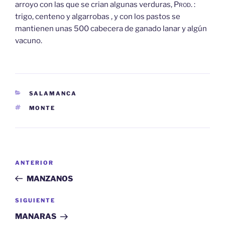
arroyo con las que se crian algunas verduras,
Prod.
:
trigo, centeno y algarrobas , y con los pastos se
mantienen unas 500 cabecera de ganado lanar y algún
vacuno.
CATEGORÍAS
SALAMANCA
ETIQUETAS
MONTE
Navegación
Entrada
ANTERIOR
de
anterior:
MANZANOS
entradas
Siguiente
SIGUIENTE
entrada
MANARAS