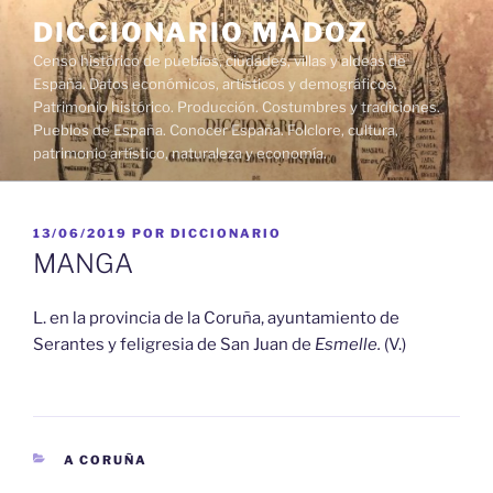
Saltar
DICCIONARIO MADOZ
al
Censo histórico de pueblos, ciudades, villas y aldeas de
contenido
España. Datos económicos, artísticos y demográficos.
Patrimonio histórico. Producción. Costumbres y tradiciones.
Pueblos de España. Conocer España. Folclore, cultura,
patrimonio artístico, naturaleza y economía.
PUBLICADO
13/06/2019
POR
DICCIONARIO
EL
MANGA
L. en la provincia de la Coruña, ayuntamiento de
Serantes y feligresia de San Juan de
Esmelle.
(V.)
CATEGORÍAS
A CORUÑA