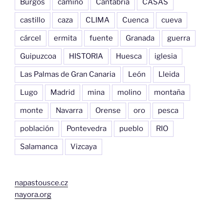
Burgos
camino
Cantabria
CASAS
castillo
caza
CLIMA
Cuenca
cueva
cárcel
ermita
fuente
Granada
guerra
Guipuzcoa
HISTORIA
Huesca
iglesia
Las Palmas de Gran Canaria
León
Lleida
Lugo
Madrid
mina
molino
montaña
monte
Navarra
Orense
oro
pesca
población
Pontevedra
pueblo
RIO
Salamanca
Vizcaya
napastousce.cz
nayora.org