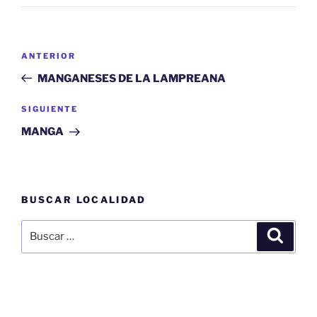
Navegación
Entrada
ANTERIOR
de
anterior:
MANGANESES DE LA LAMPREANA
entradas
Siguiente
SIGUIENTE
entrada
MANGA
BUSCAR LOCALIDAD
Buscar
Buscar
por: