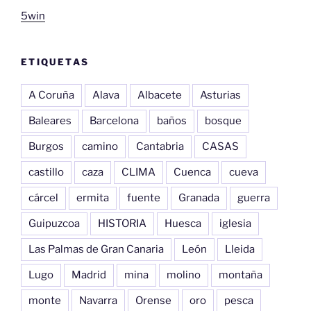
5win
ETIQUETAS
A Coruña
Alava
Albacete
Asturias
Baleares
Barcelona
baños
bosque
Burgos
camino
Cantabria
CASAS
castillo
caza
CLIMA
Cuenca
cueva
cárcel
ermita
fuente
Granada
guerra
Guipuzcoa
HISTORIA
Huesca
iglesia
Las Palmas de Gran Canaria
León
Lleida
Lugo
Madrid
mina
molino
montaña
monte
Navarra
Orense
oro
pesca