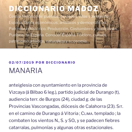
Saltar
DICCIONARIO MADOZ
al
Censo histórico de pueblos, ciudades, villas y aldeas de
contenido
España. Datos económicos, artísticos y demográficos.
Patrimonio histórico. Producción. Costumbres y tradiciones.
Pueblos de España. Conocer España. Folclore, cultura,
patrimonio artístico, naturaleza y economía.
PUBLICADO
02/07/2019
POR
DICCIONARIO
EL
MANARIA
anteiglesia con ayuntamiento en la provincia de
Vizcaya (á Bilbao 6 leg.), partido judicial de Durango (t),
audiencia terr. de Burgos (24), ciudad g. de las
Provincias Vascongadas, diócesis de Calahorra (23).
Sit.
en el camino de Durango á Vitoria ;
Clima.
templado ; la
combaten los vientos N., S. y SO., y se padecen fiebres
catarralas, pulmonías y algunas otras estacionales.