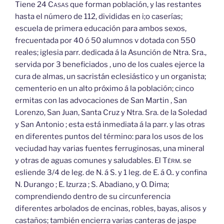
Tiene 24
Casas
que forman población, y las restantes
hasta el número de 112, divididas en i;o caserías;
escuela de primera educación para ambos sexos,
frecuentada por 40 ó 50 alumnos v dotada con 550
reales; iglesia parr. dedicada á la Asunción de Ntra. Sra.,
servida por 3 beneficiados , uno de los cuales ejerce la
cura de almas, un sacristán eclesiástico y un organista;
cementerio en un alto próximo á la población; cinco
ermitas con las advocaciones de San Martin , San
Lorenzo, San Juan, Santa Cruz y Ntra. Sra. de la Soledad
y San Antonio ; esta está inmediata á la parr. y las otras
en diferentes puntos del término: para los usos de los
veciudad hay varias fuentes ferruginosas, una mineral
y otras de aguas comunes y saludables. El
Térm.
se
esliende 3/4 de leg. de N. á S. y 1 leg. de E. á O.. y confina
N. Durango ; E. Izurza ; S. Abadiano, y O. Dima;
comprendiendo dentro de su circunferencia
diferentes arbolados de encinas, robles, bayas, alisos y
castaños; también encierra varias canteras de jaspe