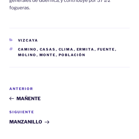
generales de Güernica, y contribuye por 57 1/2
fogueras.
CATEGORÍAS
VIZCAYA
ETIQUETAS
CAMINO
,
CASAS
,
CLIMA
,
ERMITA
,
FUENTE
,
MOLINO
,
MONTE
,
POBLACIÓN
Navegación
Entrada
ANTERIOR
de
anterior:
MAÑENTE
entradas
Siguiente
SIGUIENTE
entrada
MANZANILLO