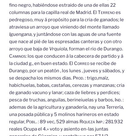
fino negro, habiéndose estraido de una de ellas 22
columnas para la capilla real de Madrid. El
Terreno
es
pedregoso, muy á propósito para la cria de ganados; le
atraviesa un arroyo que viniendo del monte llamado
Iguengana
, y juntándose con las aguas de una fuente
que nace al pié de las espresadas canteras y con otro
arroyo que baja de
Vrquiola
, forman el rio de Durango.
Caminos:
los que conducen á la cabecera de partido y á
la ciudad g., en buen estado. El
Correo
se recibe de
Durango, por un peatón , los lunes , jueves y sábados, y
se despacha los mismos dias.
Prod.
: trigo,maíz,
habichuelas, babas, castañas, cerezas y manzanas; cria
de ganado vacuno y lanar; caza de liebres y perdices;
pesca de truchas, anguilas, berineiuelas y barbos,
Ind.
:
ademas de la agricultura y ganadería, nay una Terrería,
una posada pública y 5 molinos harineros en estado
regular,
Pobl.
: 89 vec, 529 almas
Riqueza
Imp.:
281.932
reales Ocupa el 4.» voto y asiento en-las juntas