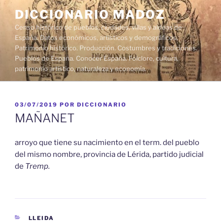
Saltar
DICCIONARIO MADOZ
al
Censo histórico de pueblos, ciudades, villas y aldeas de
contenido
España. Datos económicos, artísticos y demográficos.
Patrimonio histórico. Producción. Costumbres y tradiciones.
Pueblos de España. Conocer España. Folclore, cultura,
patrimonio artístico, naturaleza y economía.
PUBLICADO
03/07/2019
POR
DICCIONARIO
EL
MAÑANET
arroyo que tiene su nacimiento en el term. del pueblo
del mismo nombre, provincia de Lérida, partido judicial
de
Tremp.
CATEGORÍAS
LLEIDA