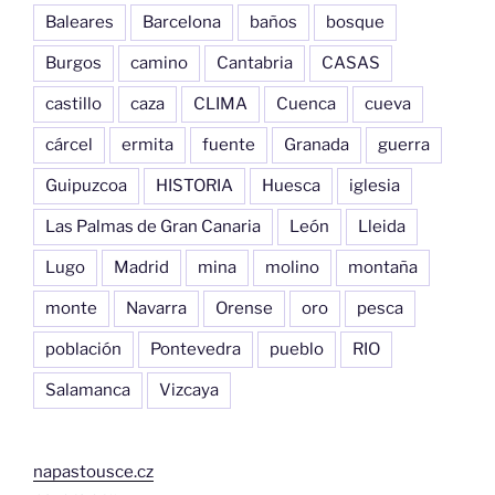
Baleares
Barcelona
baños
bosque
Burgos
camino
Cantabria
CASAS
castillo
caza
CLIMA
Cuenca
cueva
cárcel
ermita
fuente
Granada
guerra
Guipuzcoa
HISTORIA
Huesca
iglesia
Las Palmas de Gran Canaria
León
Lleida
Lugo
Madrid
mina
molino
montaña
monte
Navarra
Orense
oro
pesca
población
Pontevedra
pueblo
RIO
Salamanca
Vizcaya
napastousce.cz