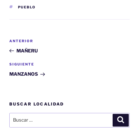
ETIQUETAS
PUEBLO
Navegación
Entrada
ANTERIOR
de
anterior:
MAÑERU
entradas
Siguiente
SIGUIENTE
entrada
MANZANOS
BUSCAR LOCALIDAD
Buscar
Buscar
por: