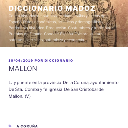
Saltar
DICCIONARIO MADOZ
al
Censo histórico de pueblos, ciudades, villas y aldeas de
contenido
España. Datos económicos, artísticos y demográficos.
Patrimonio histórico. Producción. Costumbres y tradiciones.
Pueblos de España. Conocer España. Folclore, cultura,
patrimonio artístico, naturaleza y economía.
PUBLICADO
10/06/2019
POR
DICCIONARIO
EL
MALLON
L. y puente en la provincia De la Coruña, ayuntamiento
De Sta. Comba y feligresia De San Cristóbal de
Mallon. (V.)
CATEGORÍAS
A CORUÑA