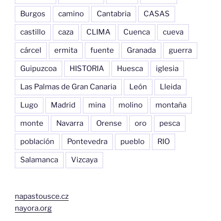
Burgos
camino
Cantabria
CASAS
castillo
caza
CLIMA
Cuenca
cueva
cárcel
ermita
fuente
Granada
guerra
Guipuzcoa
HISTORIA
Huesca
iglesia
Las Palmas de Gran Canaria
León
Lleida
Lugo
Madrid
mina
molino
montaña
monte
Navarra
Orense
oro
pesca
población
Pontevedra
pueblo
RIO
Salamanca
Vizcaya
napastousce.cz
nayora.org