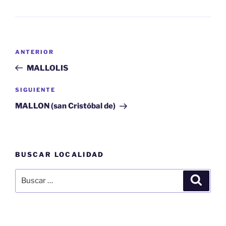
Navegación
Entrada
ANTERIOR
de
anterior:
MALLOLIS
entradas
Siguiente
SIGUIENTE
entrada
MALLON (san Cristóbal de)
BUSCAR LOCALIDAD
Buscar
Buscar
por: