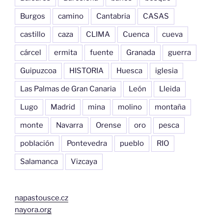
Burgos
camino
Cantabria
CASAS
castillo
caza
CLIMA
Cuenca
cueva
cárcel
ermita
fuente
Granada
guerra
Guipuzcoa
HISTORIA
Huesca
iglesia
Las Palmas de Gran Canaria
León
Lleida
Lugo
Madrid
mina
molino
montaña
monte
Navarra
Orense
oro
pesca
población
Pontevedra
pueblo
RIO
Salamanca
Vizcaya
napastousce.cz
nayora.org