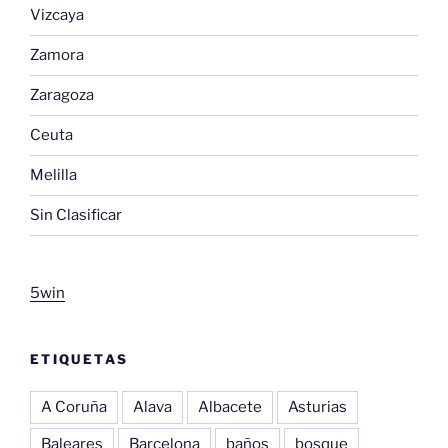
Vizcaya
Zamora
Zaragoza
Ceuta
Melilla
Sin Clasificar
5win
ETIQUETAS
A Coruña
Alava
Albacete
Asturias
Baleares
Barcelona
baños
bosque