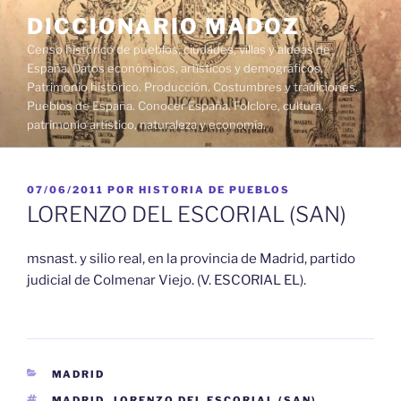
Saltar
DICCIONARIO MADOZ
al
Censo histórico de pueblos, ciudades, villas y aldeas de
contenido
España. Datos económicos, artísticos y demográficos.
Patrimonio histórico. Producción. Costumbres y tradiciones.
Pueblos de España. Conocer España. Folclore, cultura,
patrimonio artístico, naturaleza y economía.
PUBLICADO
07/06/2011
POR
HISTORIA DE PUEBLOS
EL
LORENZO DEL ESCORIAL (SAN)
msnast. y silio real, en la provincia de Madrid, partido
judicial de Colmenar Viejo. (V. ESCORIAL EL).
CATEGORÍAS
MADRID
ETIQUETAS
MADRID
,
LORENZO DEL ESCORIAL (SAN)