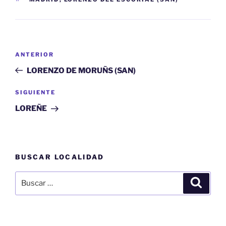
Navegación
Entrada
ANTERIOR
de
anterior:
LORENZO DE MORUÑS (SAN)
entradas
Siguiente
SIGUIENTE
entrada
LOREÑE
BUSCAR LOCALIDAD
Buscar
Buscar
por: