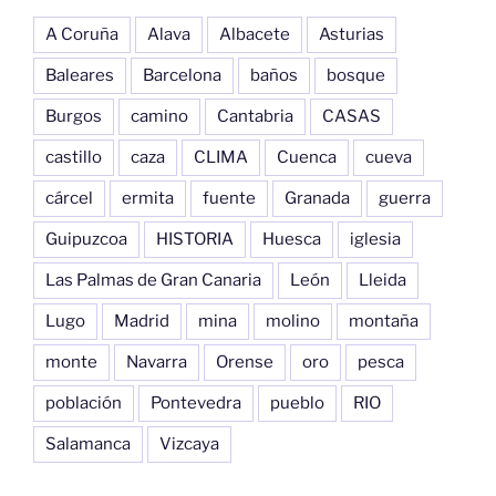
A Coruña
Alava
Albacete
Asturias
Baleares
Barcelona
baños
bosque
Burgos
camino
Cantabria
CASAS
castillo
caza
CLIMA
Cuenca
cueva
cárcel
ermita
fuente
Granada
guerra
Guipuzcoa
HISTORIA
Huesca
iglesia
Las Palmas de Gran Canaria
León
Lleida
Lugo
Madrid
mina
molino
montaña
monte
Navarra
Orense
oro
pesca
población
Pontevedra
pueblo
RIO
Salamanca
Vizcaya