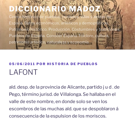
Saltar
DICCIONARIO MADOZ
al
Censo histórico de pueblos, ciudades, villas y aldeas de
contenido
España. Datos económicos, artísticos y demográficos.
Patrimonio histórico. Producción. Costumbres y tradiciones.
Pueblos de España. Conocer España. Folclore, cultura,
patrimonio artístico, naturaleza y economía.
PUBLICADO
05/06/2011
POR
HISTORIA DE PUEBLOS
EL
LAFONT
ald. desp. de la provincia de Alicante, partido j u d . de
Pego, término jurisd. de Villalonga. Se hallaba en el
valle de este nombre, en donde solo se ven los
escombros de las muchas ald. que se despoblaron á
consecuencia de la espulsion de los moriscos.