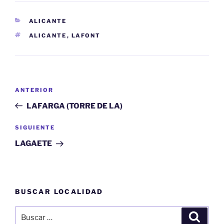
CATEGORÍAS
ALICANTE
ETIQUETAS
ALICANTE
,
LAFONT
Navegación
Entrada
ANTERIOR
de
anterior:
LAFARGA (TORRE DE LA)
entradas
Siguiente
SIGUIENTE
entrada
LAGAETE
BUSCAR LOCALIDAD
Buscar
Buscar
por: