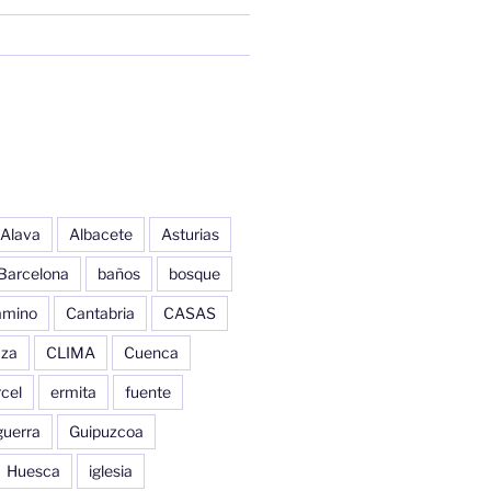
Alava
Albacete
Asturias
Barcelona
baños
bosque
amino
Cantabria
CASAS
aza
CLIMA
Cuenca
cel
ermita
fuente
guerra
Guipuzcoa
Huesca
iglesia