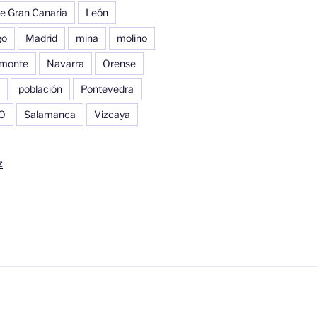
e Gran Canaria
León
go
Madrid
mina
molino
monte
Navarra
Orense
población
Pontevedra
O
Salamanca
Vizcaya
z