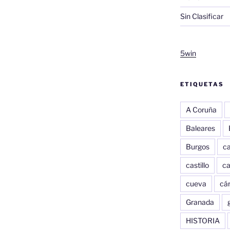
Sin Clasificar
5win
ETIQUETAS
A Coruña
Baleares
Burgos
c
castillo
c
cueva
cár
Granada
HISTORIA