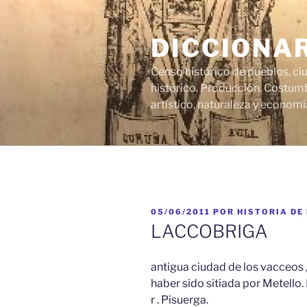
Saltar
al
DICCIONA
contenido
Censo histórico de pueblos, ci
histórico. Producción. Costumb
artístico, naturaleza y economí
PUBLICADO
05/06/2011
POR
HISTORIA DE
EL
LACCOBRIGA
antigua ciudad de los vacceos 
haber sido sitiada por Metello.
r . Pisuerga.