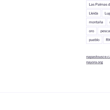
Las Palmas d
Lleida
Lu
montaña
oro
pesca
pueblo
RI
napastousce.c
nayora.org