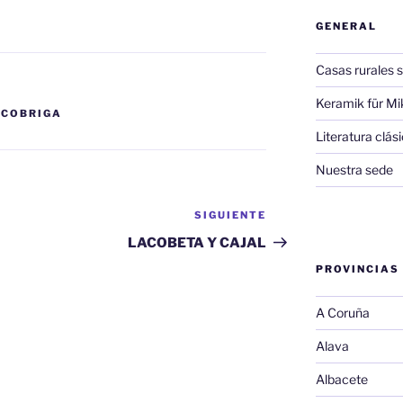
GENERAL
Casas rurales s
Keramik für Mi
CCOBRIGA
Literatura clá
Nuestra sede
SIGUIENTE
Siguiente
entrada
LACOBETA Y CAJAL
PROVINCIAS
A Coruña
Alava
Albacete