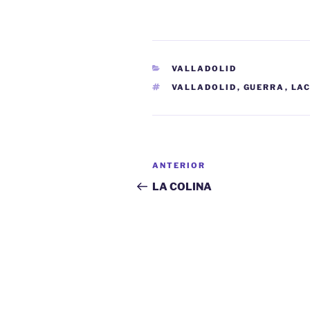
CATEGORÍAS
VALLADOLID
ETIQUETAS
VALLADOLID
,
GUERRA
,
LA
Navegación
Entrada
ANTERIOR
de
anterior:
LA COLINA
entradas