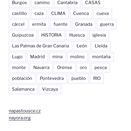
Burgos
camino
Cantabria
CASAS
castillo
caza
CLIMA
Cuenca
cueva
cárcel
ermita
fuente
Granada
guerra
Guipuzcoa
HISTORIA
Huesca
iglesia
Las Palmas de Gran Canaria
León
Lleida
Lugo
Madrid
mina
molino
montaña
monte
Navarra
Orense
oro
pesca
población
Pontevedra
pueblo
RIO
Salamanca
Vizcaya
napastousce.cz
nayora.org