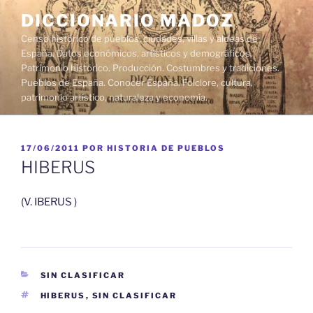
Saltar
DICCIONARIO MADOZ
al
Censo histórico de pueblos, ciudades, villas y aldeas de
contenido
España. Datos económicos, artísticos y demográficos.
Patrimonio histórico. Producción. Costumbres y tradiciones.
Pueblos de España. Conocer España. Folclore, cultura,
patrimonio artístico, naturaleza y economía.
PUBLICADO
17/06/2011
POR
HISTORIA DE PUEBLOS
EL
HIBERUS
(V. IBERUS )
CATEGORÍAS
SIN CLASIFICAR
ETIQUETAS
HIBERUS
,
SIN CLASIFICAR