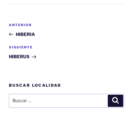
Navegación
Entrada
ANTERIOR
de
anterior:
HIBERIA
entradas
Siguiente
SIGUIENTE
entrada
HIBERUS
BUSCAR LOCALIDAD
Buscar
Buscar
por: