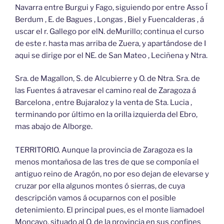
Navarra entre Burgui y Fago, siguiendo por entre Asso Í
Berdum , E. de Bagues , Longas , Biel y Fuencalderas , á
uscar el r. Gallego por elN. deMurillo; continua el curso
de este r. hasta mas arriba de Zuera, y apartándose de I
aqui se dirige por el NE. de San Mateo , Leciñena y Ntra.
Sra. de Magallon, S. de Alcubierre y O. de Ntra. Sra. de
las Fuentes á atravesar el camino real de Zaragoza á
Barcelona , entre Bujaraloz y la venta de Sta. Lucia ,
terminando por último en la orilla izquierda del Ebro,
mas abajo de Alborge.
TERRITORIO. Aunque la provincia de Zaragoza es la
menos montañosa de las tres de que se componía el
antiguo reino de Aragón, no por eso dejan de elevarse y
cruzar por ella algunos montes ó sierras, de cuya
descripción vamos á ocuparnos con el posible
detenimiento. El principal pues, es el monte liamadoel
Moncayo, situado al O. de la provincia en sus confines