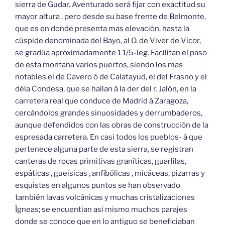
sierra de Gudar. Aventurado será fijar con exactitud su
mayor altura , pero desde su base frente de Belmonte,
que es en donde presenta mas elevación, hasta la
cúspide denominada del Bayo, al O. de Viver de Vicor,
se gradúa aproximadamente 1 1/5-leg. Facilitan el paso
de esta montaña varios puertos, siendo los mas
notables el de Cavero ó de Calatayud, el del Frasno y el
déla Condesa, que se hallan á la der del r. Jalón, en la
carretera real que conduce de Madrid á Zaragoza,
cercándolos grandes sinuosidades y derrumbaderos,
aunque defendidos con las obras de construcción de la
espresada carretera. En casi todos los pueblos- á que
pertenece alguna parte de esta sierra, se registran
canteras de rocas primitivas graníticas, guarlilas,
espáticas , gueisicas , anfibólicas , micáceas, pizarras y
esquistas en algunos puntos se han observado
también lavas volcánicas y muchas cristalizaciones
Ígneas; se encuentian asi mismo muchos parajes
donde se conoce que en lo antiguo se beneficiaban