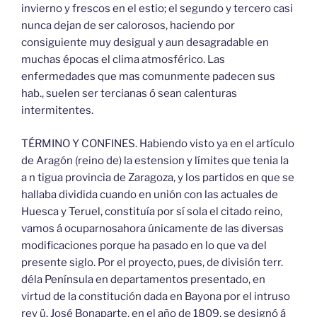
invierno y frescos en el estio; el segundo y tercero casi
nunca dejan de ser calorosos, haciendo por
consiguiente muy desigual y aun desagradable en
muchas épocas el clima atmosférico. Las
enfermedades que mas comunmente padecen sus
hab., suelen ser tercianas ó sean calenturas
intermitentes.
TÉRMINO Y CONFINES. Habiendo visto ya en el artículo
de Aragón (reino de) la estension y límites que tenia la
a n tigua provincia de Zaragoza, y los partidos en que se
hallaba dividida cuando en unión con las actuales de
Huesca y Teruel, constituía por sí sola el citado reino,
vamos á ocuparnosahora únicamente de las diversas
modificaciones porque ha pasado en lo que va del
presente siglo. Por el proyecto, pues, de división terr.
déla Península en departamentos presentado, en
virtud de la constitución dada en Bayona por el intruso
rey ü. José Bonaparte, en el año de 1809, se designó á