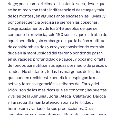
riego; pues como el clima es bastante seco, desde que
se ha mirado con tanta indiferencia el descuage y tala
de los montes , en algunos años escasean las lluvias , y
por consecuencia precisa se pierden las cosechas.
Desgraciadamente , de los 346 pueblos de que se
compone la provincia, solo 190 son los que disfrutan de
aquel beneficio , sin embargo de que la bañan multitud
de considerables rios y arroyos; consistiendo esto sin
duda en la montuosidad del terreno por donde pasan ,
en su rapidez, profundidad de cauce , y poca ind. ó falta
de fondos para utilizar sus aguas por medio de presas ó
azudes. No obstante , todas las márgenes de los rios
que pueden recibir este beneficio desplegan la mas
activa y lozana vegetación las riberas del Ebro y del
Jalón , son de las mas ricas que se conocen ; las huertas
y valles de la Almunia , Borja , Ateca , Calatayud, Daroca
y Tarazoua , llaman la atención por su fertilidad ,
hermosura y variado de sus producciones. Otras
semejantes.se encuentran en diferentes puntos , pero