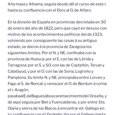
Aña maza y Alhama, seguía desde allí el curso de este r.
hasta su confluencia con el Ebro al O. de Alfaro.
En la división de España en provincias decretada en 30
de enero del año de 1822, pero que cayó en desuso con
motivo de los acontecimientos políticos del de 1323,
volviendo por consiguiente las cosas á su antiguo
estado, se dieron á la provincia de Zaragoza los
siguientes limites. Por el N. y NE, confinaba con la
provincia de Huesca; por el E. con las de Lérida y
Tarragona; por el S. y SO. con las de Castellón, Teruel y
Calatayud, y por el O. con las de Soria, Logroño y
Pamplona. Su límite N. y NE. principiaba entre Lorves y
Fago al S. de Roncal; y venia por el O. de Berdum á cortar
el r. Aragón;
pasabaalE.deBaguesábuscarelnacimientodel Onsella, y
de aqui seguia por Biel y Fuencalderas, y por entre Sta.
Olaria y sierra de los Blacos á encontrar elr. Gallego en
su confluencia con e’i Dodiello; iba por el Gallego basta