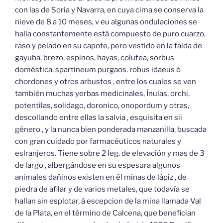
con las de Soria y Navarra, en cuya cima se conserva la
nieve de 8 a 10 meses, v eu algunas ondulaciones se
halla constantemente está compuesto de puro cuarzo,
raso y pelado en su capote, pero vestido en la falda de
gayuba, brezo, espinos, hayas, colutea, sorbus
doméstica, spartineum purgaos. robus idaeus ó
chordones y otros arbustos , entre los cuales se ven
también muchas yerbas medicinales, Ínulas, orchi,
potentilas, solidago, doronico, onopordum y otras,
descollando entre ellas la salvia , esquisita en sii
género , y la nunca bien ponderada manzanilla, buscada
con gran cuidado por farmacéuticos naturales y
eslranjeros. Tiene sobre 2 leg. de elevación y mas de 3
de largo , albergándose en su espesura algunos
animales dañinos existen en él minas de lápiz , de
piedra de afilar y de varios metales, que todavía se
hallan sin esplotar, á escepcion de la mina llamada Val
de la Plata, en el término de Calcena, que benefician