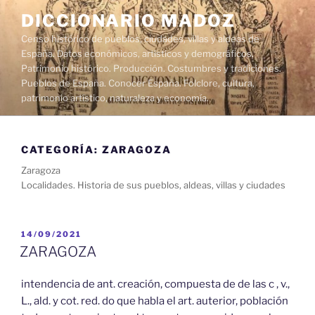
Saltar
DICCIONARIO MADOZ
al
Censo histórico de pueblos, ciudades, villas y aldeas de
contenido
España. Datos económicos, artísticos y demográficos.
Patrimonio histórico. Producción. Costumbres y tradiciones.
Pueblos de España. Conocer España. Folclore, cultura,
patrimonio artístico, naturaleza y economía.
CATEGORÍA:
ZARAGOZA
Zaragoza
Localidades. Historia de sus pueblos, aldeas, villas y ciudades
PUBLICADO
14/09/2021
EL
ZARAGOZA
intendencia de ant. creación, compuesta de de las c , v.,
L., ald. y cot. red. do que habla el art. auterior, población