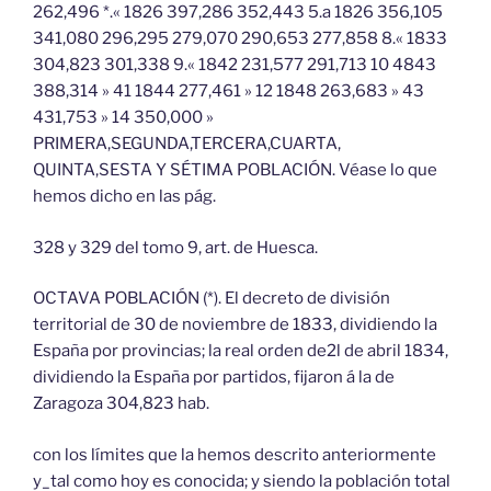
262,496 *.« 1826 397,286 352,443 5.a 1826 356,105
341,080 296,295 279,070 290,653 277,858 8.« 1833
304,823 301,338 9.« 1842 231,577 291,713 10 4843
388,314 » 41 1844 277,461 » 12 1848 263,683 » 43
431,753 » 14 350,000 »
PRIMERA,SEGUNDA,TERCERA,CUARTA,
QUINTA,SESTA Y SÉTIMA POBLACIÓN. Véase lo que
hemos dicho en las pág.
328 y 329 del tomo 9, art. de Huesca.
OCTAVA POBLACIÓN (*). El decreto de división
territorial de 30 de noviembre de 1833, dividiendo la
España por provincias; la real orden de2l de abril 1834,
dividiendo la España por partidos, fijaron á la de
Zaragoza 304,823 hab.
con los límites que la hemos descrito anteriormente
y_tal como hoy es conocida; y siendo la población total