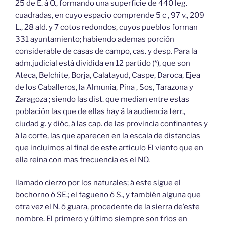
25 de E. á O., formando una superficie de 440 leg.
cuadradas, en cuyo espacio comprende 5 c , 97 v., 209
L., 28 ald. y 7 cotos redondos, cuyos pueblos forman
331 ayuntamiento; habiendo ademas porción
considerable de casas de campo, cas. y desp. Para la
adm.judicial está dividida en 12 partido (*), que son
Ateca, Belchite, Borja, Calatayud, Caspe, Daroca, Ejea
de los Caballeros, la Almunia, Pina , Sos, Tarazona y
Zaragoza ; siendo las dist. que median entre estas
población las que de ellas hay á la audiencia terr.,
ciudad g. y dióc, á las cap. de las provincia confinantes y
á la corte, las que aparecen en la escala de distancias
que incluimos al final de este articulo El viento que en
ella reina con mas frecuencia es el NO.
llamado cierzo por los naturales; á este sigue el
bochorno ó SE.; el fagueño ó S., y también alguna que
otra vez el N. ó guara, procedente de la sierra de’este
nombre. El primero y último siempre son fríos en