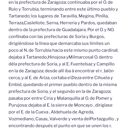
en la prefectura de Zaragoza; continuaba por el O. de
Rulo y Torrubia, terminando entre este último pueblo y
Tartanedo; los lugares de Taravilla, Megina, Pinilla,
Terraza,Caslellote, Serna, Herreria y Pardos, quedaban
dentro de la prefectura de Guadalajara. Por el O. y NO.
confinaba con las prefecturas de Soria y Burgos,
dirigiéndose la línea que demarcaba sus límites un
poco al N. de Torrubia hacia este mismo punto cardinal;
dejaba á Tartanedo,Hinojosa yMilmarcosal O. dentro
déla prefectura de Soria, y al E. Fuentelsaz y Campillo
en la de Zaragoza; desde allí iba á encontrar el r. Jalón
cerca, y al E. de Ariza, cortaba e\Deza entre Cihuela y
Embid, quedando el primer pueblo dentro de la misma
prefectura de Soria, y el segundo en la de Zaragoza;
pasaba por entre Ciria y Malanquilla al O. de Pomer y
Purujosa; dejaba al E. la sierra de Moncayo , dirigíase
por el E. de la Cueva , Aldehuela de Agreda,
Vozmediano, Casas, Valverde y venta delPortazguillo , y
encontrando después el punto en que se unen los r.