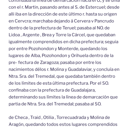
continuaba la línea de demarcación hacia el O., y se unia
con el r. Martin, pasando antes al S. de Estercuel; desde
alli iba en la dirección de este último r. hasta su origen
en Cervcra; marchaba dejando á Cervera v Pancrudo
dentro de la prefectura de Teruel; pasaba al NO. de
Lidoa , Argente , Brea y Torre la Cárcel, que quedaban
igualmente comprendidos en dicha prefectura; seguia
por entre Pozohondon y Monterde, quedando los
lugares de Alba, Pozohondon y Orihuela dentro de la
pre- fectura de Zaragoza; pasaba por entre los
nacimientos délos r. Molina y Guadalaviar, y concluía en
Ntra. Sra. del Tremedal, que quedaba también dentro
de los límites de esta última prefectura. Por el SO.
confinaba con la prefectura de Guadalajara,
determinando sus límites la línea de demarcación que
partia de Ntra. Sra. del Tremedal; pasaba al SO.
de Checa , Traid , Otilia , Torrecuadrada y Molina de
Aragón, quedando todos estos lugares comprendidos