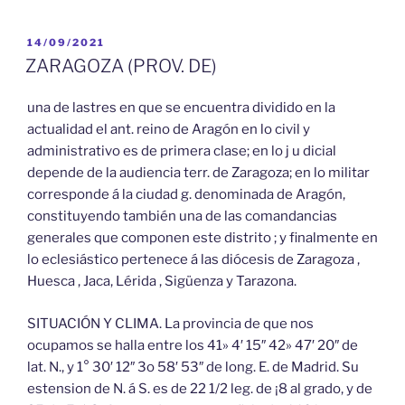
PUBLICADO
14/09/2021
EL
ZARAGOZA (PROV. DE)
una de lastres en que se encuentra dividido en la
actualidad el ant. reino de Aragón en lo civil y
administrativo es de primera clase; en lo j u dicial
depende de la audiencia terr. de Zaragoza; en lo militar
corresponde á la ciudad g. denominada de Aragón,
constituyendo también una de las comandancias
generales que componen este distrito ; y finalmente en
lo eclesiástico pertenece á las diócesis de Zaragoza ,
Huesca , Jaca, Lérida , Sigüenza y Tarazona.
SITUACIÓN Y CLIMA. La provincia de que nos
ocupamos se halla entre los 41» 4′ 15″ 42» 47′ 20″ de
lat. N., y 1° 30′ 12″ 3o 58′ 53″ de long. E. de Madrid. Su
estension de N. á S. es de 22 1/2 leg. de ¡8 al grado, y de