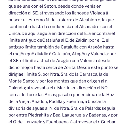
que se une con el Seton, desde donde venia en
dirección al SE. atravesando los llanosde Violada á
buscar el estremo N. de la sierra de Alcubierre, la que
continuaba hasta la confluencia del Alcanadre con el
Cinca. De aqui seguía en dirección del E. á encontrare!
límite antiguo deCataluña al E. de Zaidin; por el E. el
antiguo límite también de Cataluña con Aragón hasta
el mojón qué dividía á Cataluña, Ai agón y Valencia; por
el SE. el limite actual de Aragón con Valencia desde
dicho mojón hasta cerca de Zorita. Desde este punto se
dirigiael límite S. por Ntra. Sra. do la Carrasca, la de
Monte Santo, y por los montes que dan origen al r.
Calando; atravesaba el r. Martin en dirección al NO.
cerca de Torre las Arcas; pasaba por encima de la Hoz
de la Vieja , Anadón, Rudilla y Fuenfria, á buscar la
divisoria de aguas al N. de Ntra. Sra. de Pelarda; seguia
por entre Piedrahita y Bea, Lagueruela y Badenas, y por
el O. de. Lanzuela y Fuenbuena, á atravesar el r. Guebar