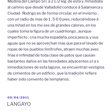
Medina del Campo SIT. á 2 1 /2 leg. de esta y. mmediata
al camino que desde Valladolid conduce á Salamanca y
Ciudad- Rodrigo es de forma circular, en el invierno ,
con un radio de mas de 1 , 5 0 0 pies, reduciéndose á
una mitad en los me ses de grandes calores, en los
cuales toma la figura de un cuadrilongo , aunque
imperfecto ; cria mucha espadaña, poca pesca, y sus
aguas que no se aprovechan mas que para el lavado de
ropas de los pueblos limítrofes, atraen muchas aves
frías é infinidad de toda clase de patos que causan
bastantes daños en las heredades adyacentes a l a s
inmediaciones de esta laguna , se encuentran vestigios
de cimientos de un edificio , que la tradición refiere
haber sido convento de templarios.
PUBLICADO
05/06/2011
EL
LANGAYO