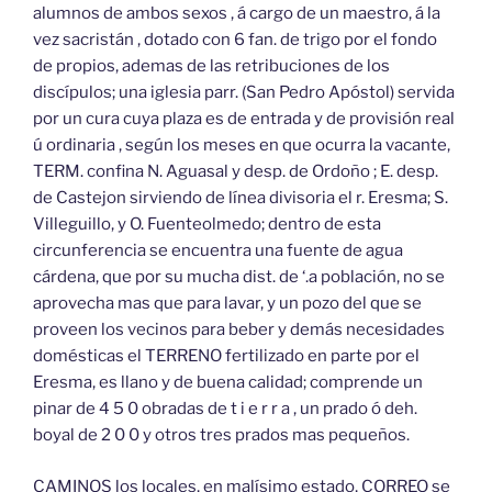
alumnos de ambos sexos , á cargo de un maestro, á la
vez sacristán , dotado con 6 fan. de trigo por el fondo
de propios, ademas de las retribuciones de los
discípulos; una iglesia parr. (San Pedro Apóstol) servida
por un cura cuya plaza es de entrada y de provisión real
ú ordinaria , según los meses en que ocurra la vacante,
TERM. confina N. Aguasal y desp. de Ordoño ; E. desp.
de Castejon sirviendo de línea divisoria el r. Eresma; S.
Villeguillo, y O. Fuenteolmedo; dentro de esta
circunferencia se encuentra una fuente de agua
cárdena, que por su mucha dist. de ‘.a población, no se
aprovecha mas que para lavar, y un pozo del que se
proveen los vecinos para beber y demás necesidades
domésticas el TERRENO fertilizado en parte por el
Eresma, es llano y de buena calidad; comprende un
pinar de 4 5 0 obradas de t i e r r a , un prado ó deh.
boyal de 2 0 0 y otros tres prados mas pequeños.
CAMINOS los locales, en malísimo estado, CORREO se