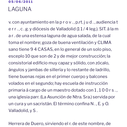
PUBLICADO
05/06/2011
EL
LAGUNA
v. con ayuntamiento en la p r o v . , p.rt. j u d . , audiencia t
e r r . , c . g. y diócesis de Valladolid (1 1 / 4 leg.). SIT. á la m
a r . de una estensa laguna de agua salada, de la cual
toma el nombre; goza de buena ventilación y CLIMA
sano tiene 9 4 CASAS, en lo general de un solo piso,
esceplo 10 que son de 2 y de mejor construcción; la
consistorial edificio muy capaz y sólido, con zócalo,
ángulos y jambas de sillería y lo restante de ladrillo,
tiene buenas rejas en el primer cuerpo y balcones
volados en el segundo; hay escuela de instrucción
primaria á cargo de un maestro dotado con 1 , 1 0 0 r s . ,
una iglesia parr. (La Asunción de Ntra. Sra.) servida por
un cura y un sacristán. El término confina N . , E. y O.
Valladolid, y S .
Herrera de Duero, sirviendo el r. de este nombre, de