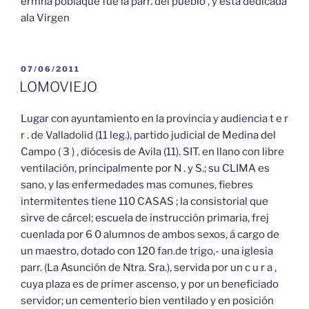
ermna poblaque fué la parr. del pueblo , y está dedicada
ala Virgen
PUBLICADO
07/06/2011
EL
LOMOVIEJO
Lugar con ayuntamiento en la provincia y audiencia t e r
r . de Valladolid (11 leg.), partido judicial de Medina del
Campo ( 3 ) , diócesis de Avila (11). SIT. en llano con libre
ventilación, principalmente por N . y S.; su CLIMA es
sano, y las enfermedades mas comunes, fiebres
intermitentes tiene 110 CASAS ; la consistorial que
sirve de cárcel; escuela de instrucción primaria, frej
cuenlada por 6 0 alumnos de ambos sexos, á cargo de
un maestro, dotado con 120 fan.de trigo,- una iglesia
parr. (La Asunción de Ntra. Sra.), servida por un c u r a ,
cuya plaza es de primer ascenso, y por un beneficiado
servidor; un cementerio bien ventilado y en posición