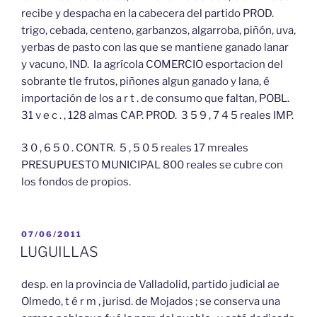
recibe y despacha en la cabecera del partido PROD.
trigo, cebada, centeno, garbanzos, algarroba, piñón, uva,
yerbas de pasto con las que se mantiene ganado lanar
y vacuno, IND. la agrícola COMERCIO esportacion del
sobrante tle frutos, piñones algun ganado y lana, é
importación de los a r t . de consumo que faltan, POBL.
31 v e c . , 128 almas CAP. PROD. 3 5 9 , 7 4 5 reales IMP.
3 0 , 6 5 0 . CONTR. 5 , 5 0 5 reales 17 mreales
PRESUPUESTO MUNICIPAL 800 reales se cubre con
los fondos de propios.
PUBLICADO
07/06/2011
EL
LUGUILLAS
desp. en la provincia de Valladolid, partido judicial ae
Olmedo, t é r m , jurisd. de Mojados ; se conserva una