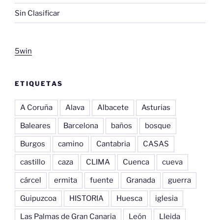
Sin Clasificar
5win
ETIQUETAS
A Coruña
Alava
Albacete
Asturias
Baleares
Barcelona
baños
bosque
Burgos
camino
Cantabria
CASAS
castillo
caza
CLIMA
Cuenca
cueva
cárcel
ermita
fuente
Granada
guerra
Guipuzcoa
HISTORIA
Huesca
iglesia
Las Palmas de Gran Canaria
León
Lleida