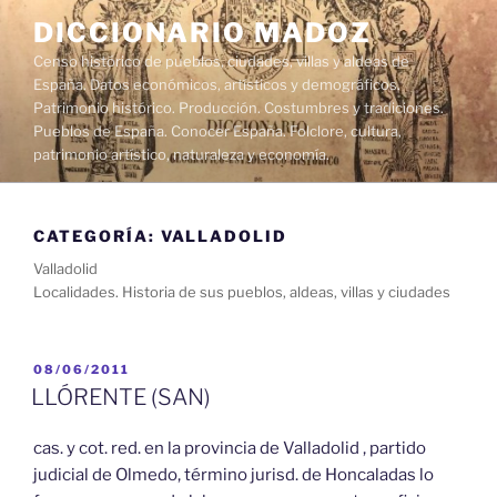
Saltar
DICCIONARIO MADOZ
al
Censo histórico de pueblos, ciudades, villas y aldeas de
contenido
España. Datos económicos, artísticos y demográficos.
Patrimonio histórico. Producción. Costumbres y tradiciones.
Pueblos de España. Conocer España. Folclore, cultura,
patrimonio artístico, naturaleza y economía.
CATEGORÍA:
VALLADOLID
Valladolid
Localidades. Historia de sus pueblos, aldeas, villas y ciudades
PUBLICADO
08/06/2011
EL
LLÓRENTE (SAN)
cas. y cot. red. en la provincia de Valladolid , partido
judicial de Olmedo, término jurisd. de Honcaladas lo