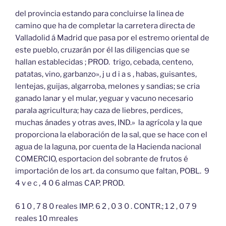
del provincia estando para concluirse la linea de
camino que ha de completar la carretera directa de
Valladolid á Madrid que pasa por el estremo oriental de
este pueblo, cruzarán por él las diligencias que se
hallan establecidas ; PROD. trigo, cebada, centeno,
patatas, vino, garbanzo», j u d i a s , habas, guisantes,
lentejas, guijas, algarroba, melones y sandias; se cria
ganado lanar y el mular, yeguar y vacuno necesario
parala agricultura; hay caza de liebres, perdices,
muchas ánades y otras aves, IND.» la agrícola y la que
proporciona la elaboración de la sal, que se hace con el
agua de la laguna, por cuenta de la Hacienda nacional
COMERCIO, esportacion del sobrante de frutos é
importación de los art. da consumo que faltan, POBL. 9
4 v e c , 4 0 6 almas CAP. PROD.
6 1 0 , 7 8 0 reales IMP. 6 2 , 0 3 0 . CONTR.; 1 2 , 0 7 9
reales 10 mreales