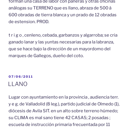
forman una casa de labor con paneras y otras oficinas
análogas su TERRENO que es llano, abraza de 500 á
600 obradas de tierra blanca y un prado de 12 obradas
de estension. PROD.
t r i g o , cenleno, cebada, garbanzos y algarroba; se cria
ganado lanar y las yuntas necesarias para la labranza,
que se hace bajo la dirección de un mayordomo del
marques de Gallegos, dueño del coto.
PUBLICADO
07/06/2011
EL
LLANO
Lugar con ayuntamiento en la provincia , audiencia terr.
y e g. de Valladolid (8 leg.), partido judicial de Olmedo (1),
diócesis de Avila SIT. en un alto sobre terreno húmedo;
su CLIMA es mal sano tiene 42 CASAS; 2 posadas ;
escuela de instrucción primaria frecuentada por 11