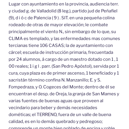
Lugar con ayuntamiento en la provincia, audiencia terr.
y ciudad g. de Valladolid (8 leg.), partido jud de Peñafiel
(9), d i ó c de Palencia ( 9 ) . SIT. en una pequeña colina
rodeado de otras de mayor elevación; le combate
principalmente el viento N., sin embargo de lo que, su
CLIMA es templado, y las enfermedades mas comunes
tercianas tiene 106 CASAS; la de ayuntamiento con
cárcel; escuela de instrucción primaria, frecuentada
por 24 alumnos, á cargo de un maestro dotado con 1 , 1
00 reales; 1 i g l . parr. (San Pedro Apóstol), servida por 1
cura, cuya plaza es de primer ascenso, 1 beneficiado y 1
sacristán término confina N. Manzanillo; E. y S.
Fompedraza, y O. Cogeces del Monte; dentro de él se
encuentran el desp. de Oreja, la granja de San Mames y
varias fuentes de buenas aguas que proveen al
vecindario para beber y demás necesidades
dométicas; el TERRENO, fuera de un valle de buena
calidad, es en lo demás quebrado y pedregoso;
comprende un monte bien poblado de encina y roble