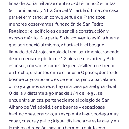
línea divisoria; hállanse dentro d<d término 2 ermitas
(el Humilladero y Ntra. Sra del Villar), la última con casa
para el ermitaño; un conv. que fué de Franciscos
menores observantes, fundación de San Pedro
Regalado ; el edificio es de sencilla construcción y
escaso mérito ; á la parte S, del convento está la huerta
que perteneció al mismo, y hacia el E. el bosque
llamado del Abrojo, propio del real patrimonio, rodeado
de una cerca de piedra de 1 2 pies de elevacien y 3 de
espesor, con varios cubos de piedra sillería de trecho
en trecho, distantes entre sí unos 6 0 pasos; dentro del
bosque cuyo arbolado es de encina, pino albar, álamo,
olmo y algunos sauecs, hay una casa para el guarda; al
O. de la v. distante algo mas de 1 / 4 de l e g . , se
encuentra un cas. perteneciente al colegio de San
Alhano de Valladolid, tiene buenas y espaciosas
habitaciones, oratorio, un escplente lagar, bodega muy
capaz, cuadra y patio ; á igual distancia de este cas. y en
la misma dirección, hay una hermosa quinta con