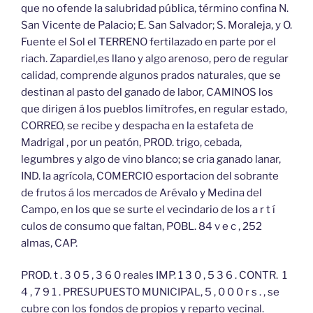
que no ofende la salubridad pública, término confina N.
San Vicente de Palacio; E. San Salvador; S. Moraleja, y O.
Fuente el Sol el TERRENO fertilazado en parte por el
riach. Zapardiel,es llano y algo arenoso, pero de regular
calidad, comprende algunos prados naturales, que se
destinan al pasto del ganado de labor, CAMINOS los
que dirigen á los pueblos limítrofes, en regular estado,
CORREO, se recibe y despacha en la estafeta de
Madrigal , por un peatón, PROD. trigo, cebada,
legumbres y algo de vino blanco; se cria ganado lanar,
IND. la agrícola, COMERCIO esportacion del sobrante
de frutos á los mercados de Arévalo y Medina del
Campo, en los que se surte el vecindario de los a r t í
culos de consumo que faltan, POBL. 84 v e c , 252
almas, CAP.
PROD. t . 3 0 5 , 3 6 0 reales IMP. 1 3 0 , 5 3 6 . CONTR. 1
4 , 7 9 1 . PRESUPUESTO MUNICIPAL, 5 , 0 0 0 r s . , se
cubre con los fondos de propios y reparto vecinal.