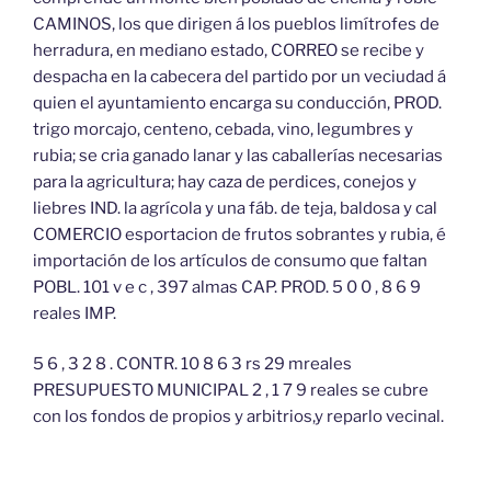
CAMINOS, los que dirigen á los pueblos limítrofes de
herradura, en mediano estado, CORREO se recibe y
despacha en la cabecera del partido por un veciudad á
quien el ayuntamiento encarga su conducción, PROD.
trigo morcajo, centeno, cebada, vino, legumbres y
rubia; se cria ganado lanar y las caballerías necesarias
para la agricultura; hay caza de perdices, conejos y
liebres IND. la agrícola y una fáb. de teja, baldosa y cal
COMERCIO esportacion de frutos sobrantes y rubia, é
importación de los artículos de consumo que faltan
POBL. 101 v e c , 397 almas CAP. PROD. 5 0 0 , 8 6 9
reales IMP.
5 6 , 3 2 8 . CONTR. 10 8 6 3 rs 29 mreales
PRESUPUESTO MUNICIPAL 2 , 1 7 9 reales se cubre
con los fondos de propios y arbitrios,y reparlo vecinal.