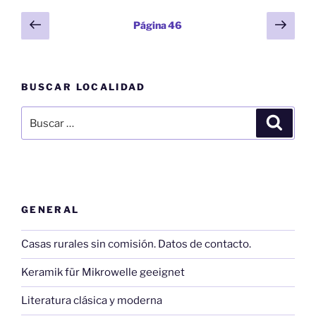
Paginación
Página
Sigu
Página
46
anterior
pági
de
entradas
BUSCAR LOCALIDAD
Buscar
Buscar
por:
GENERAL
Casas rurales sin comisión. Datos de contacto.
Keramik für Mikrowelle geeignet
Literatura clásica y moderna