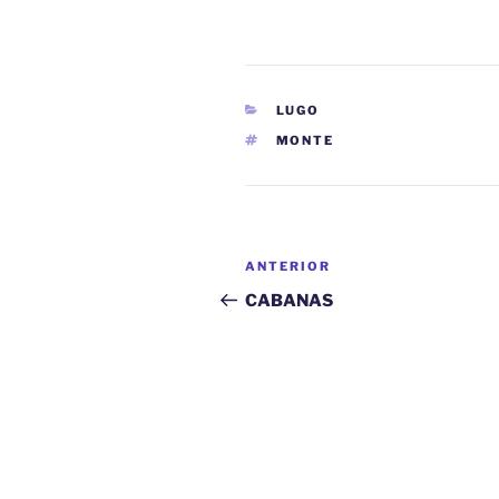
CATEGORÍAS
LUGO
ETIQUETAS
MONTE
Navegación
Entrada
ANTERIOR
de
anterior:
CABANAS
entradas