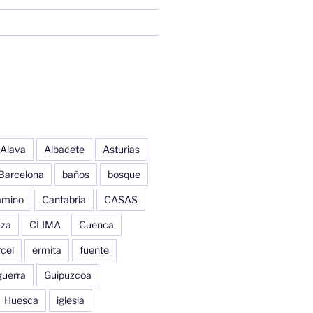
Alava
Albacete
Asturias
Barcelona
baños
bosque
amino
Cantabria
CASAS
aza
CLIMA
Cuenca
cel
ermita
fuente
guerra
Guipuzcoa
Huesca
iglesia