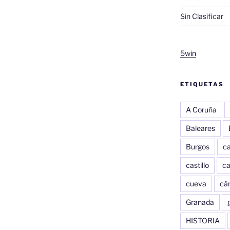
Sin Clasificar
5win
ETIQUETAS
A Coruña
Baleares
Burgos
c
castillo
c
cueva
cár
Granada
HISTORIA