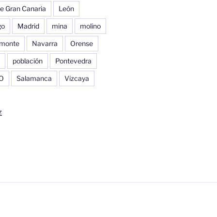
e Gran Canaria
León
go
Madrid
mina
molino
monte
Navarra
Orense
población
Pontevedra
O
Salamanca
Vizcaya
z