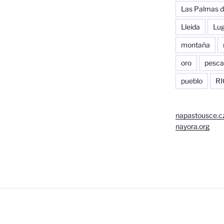
Las Palmas d
Lleida
Lu
montaña
oro
pesca
pueblo
RI
napastousce.c
nayora.org