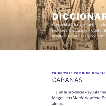
Saltar
al
DICCIONA
contenido
Censo histórico de pueblos, ci
histórico. Producción. Costumb
artístico, naturaleza y economí
PUBLICADO
20/08/2019
POR
DICCIONARIO
EL
CABANAS
1. en la provincia y ayuntamie
Magdalena
Monte de Meda.
Po
almas.