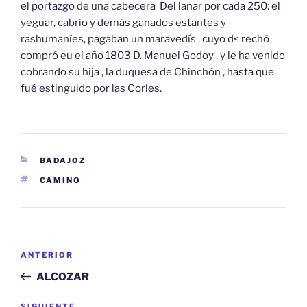
el portazgo de una cabecera Del lanar por cada 250: el
yeguar, cabrio y demás ganados estantes y
rashumaníes, pagaban un maravedís , cuyo d< rechó
compró eu el año 1803 D. Manuel Godoy , y le ha venido
cobrando su hija , la duquesa de Chinchón , hasta que
fué estinguido por las Corles.
CATEGORÍAS
BADAJOZ
ETIQUETAS
CAMINO
Navegación
Entrada
ANTERIOR
de
anterior:
ALCOZAR
entradas
SIGUIENTE