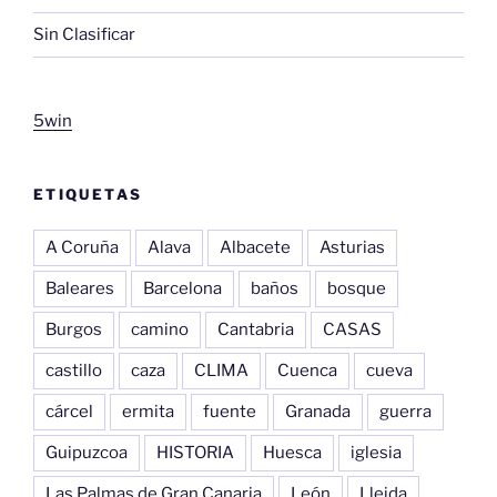
Sin Clasificar
5win
ETIQUETAS
A Coruña
Alava
Albacete
Asturias
Baleares
Barcelona
baños
bosque
Burgos
camino
Cantabria
CASAS
castillo
caza
CLIMA
Cuenca
cueva
cárcel
ermita
fuente
Granada
guerra
Guipuzcoa
HISTORIA
Huesca
iglesia
Las Palmas de Gran Canaria
León
Lleida