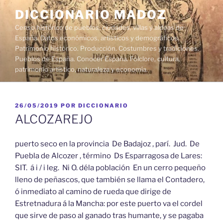
Saltar
DICCIONARIO MADOZ
al
Censo histórico de pueblos, ciudades, villas y aldeas de
contenido
España. Datos económicos, artísticos y demográficos.
Patrimonio histórico. Producción. Costumbres y tradiciones.
Pueblos de España. Conocer España. Folclore, cultura,
patrimonio artístico, naturaleza y economía.
PUBLICADO
26/05/2019
POR
DICCIONARIO
EL
ALCOZAREJO
puerto seco en la provincia De Badajoz , parí. Jud. De
Puebla de Alcozer , término Ds Esparragosa de Lares:
SIT. á i / i leg. Ni O. déla población En un cerro pequeño
lleno de peñascos, que también se llama el Contadero,
ó inmediato al camino de rueda que dirige de
Estretnadura á la Mancha: por este puerto va el cordel
que sirve de paso al ganado tras humante, y se pagaba