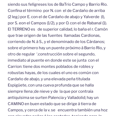
siendo sus felígreses los de BaTrio Campo y Barrio Rio.
Confina el término por N. con el de Cardaño de arriba
(2 leg.) por E. con el de Cardaño de abajo y Yalverde (l),
por S. eon el Campos (1/2), y por O. con el de Rabanal (1).
El TERRENO es de superior calidad, lo baña el r. Camón
que trae origen de las fuentes llamadas Cardionas,
corriendo de N. á S., y el denominado de los Cárdanos;
sobre el primero hay un puente próximo á Barrio Rio, y
otro de regular ‘.construcción sobre el segundo,
inmediato al puente en donde este se junta con el
Carrion: tiene dos montes poblados de robles y
robustas hayas, de los cuales el uno es común con
Cardaño de abajo, y una elevada peña titulada
Espigúete, con una cueva profunda que se halla
siempre llena ;de nieve y de la que por contraía
antiquísima se surten Palencia y Valladolid; hay un
CAMINO en buen estado que se dirige á tierra de
Campos, y cerca de la v. se encuentra también una hoz