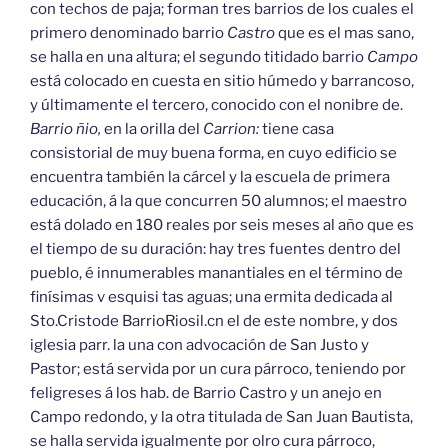
con techos de paja; forman tres barrios de los cuales el
primero denominado barrio
Castro
que es el mas sano,
se halla en una altura; el segundo titidado barrio
Campo
está colocado en cuesta en sitio húmedo y barrancoso,
y últimamente el tercero, conocido con el nonibre de.
Barrio ñio,
en la orilla del
Carrion:
tiene casa
consistorial de muy buena forma, en cuyo edificio se
encuentra también la cárcel y la escuela de primera
educación, á la que concurren 50 alumnos; el maestro
está dolado en 180 reales por seis meses al año que es
el tiempo de su duración: hay tres fuentes dentro del
pueblo, é innumerables manantiales en el término de
finísimas v esquisi tas aguas; una ermita dedicada al
Sto.Cristode BarrioRiosil.cn el de este nombre, y dos
iglesia parr. la una con advocación de San Justo y
Pastor; está servida por un cura párroco, teniendo por
feligreses á los hab. de Barrio Castro y un anejo en
Campo redondo, y la otra titulada de San Juan Bautista,
se halla servida igualmente por olro cura párroco,