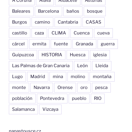
A Coruña
Alava
Albacete
Asturias
Baleares
Barcelona
baños
bosque
Burgos
camino
Cantabria
CASAS
castillo
caza
CLIMA
Cuenca
cueva
cárcel
ermita
fuente
Granada
guerra
Guipuzcoa
HISTORIA
Huesca
iglesia
Las Palmas de Gran Canaria
León
Lleida
Lugo
Madrid
mina
molino
montaña
monte
Navarra
Orense
oro
pesca
población
Pontevedra
pueblo
RIO
Salamanca
Vizcaya
napastousce.cz