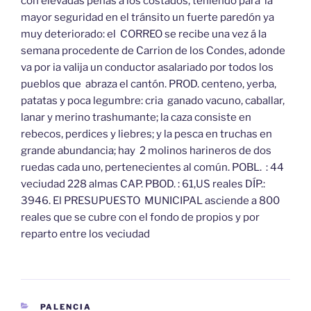
con elevadas peñas á los costados, teniendo para la
mayor seguridad en el tránsito un fuerte paredón ya
muy deteriorado: el CORREO se recibe una vez á la
semana procedente de Carrion de los Condes, adonde
va por ia valija un conductor asalariado por todos los
pueblos que abraza el cantón. PROD. centeno, yerba,
patatas y poca legumbre: cria ganado vacuno, caballar,
lanar y merino trashumante; la caza consiste en
rebecos, perdices y liebres; y la pesca en truchas en
grande abundancia; hay 2 molinos harineros de dos
ruedas cada uno, pertenecientes al común. POBL. : 44
veciudad 228 almas CAP. PBOD. : 61,US reales DÍP.:
3946. El PRESUPUESTO MUNICIPAL asciende a 800
reales que se cubre con el fondo de propios y por
reparto entre los veciudad
CATEGORÍAS
PALENCIA