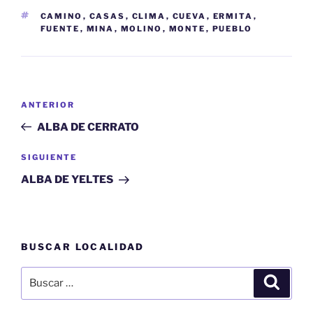
ETIQUETAS
CAMINO
,
CASAS
,
CLIMA
,
CUEVA
,
ERMITA
,
FUENTE
,
MINA
,
MOLINO
,
MONTE
,
PUEBLO
Navegación
Entrada
ANTERIOR
de
anterior:
ALBA DE CERRATO
entradas
Siguiente
SIGUIENTE
entrada
ALBA DE YELTES
BUSCAR LOCALIDAD
Buscar
Buscar
por: