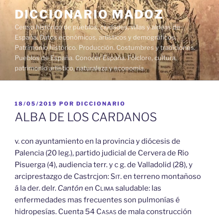
Saltar
DICCIONARIO MADOZ
al
Censo histórico de pueblos, ciudades, villas y aldeas de
contenido
España. Datos económicos, artísticos y demográficos.
Patrimonio histórico. Producción. Costumbres y tradiciones.
Pueblos de España. Conocer España. Folclore, cultura,
patrimonio artístico, naturaleza y economía.
PUBLICADO
18/05/2019
POR
DICCIONARIO
EL
ALBA DE LOS CARDANOS
v. con ayuntamiento en la provincia y diócesis de
Palencia (20 leg.), partido judicial de Cervera de Rio
Pisuerga (4), audiencia terr. y c g. de Valladolid (28), y
arciprestazgo de Castrcjon:
Sit.
en terreno montañoso
á la der. delr.
Cantón
en
Clima
saludable: las
enfermedades mas frecuentes son pulmonías é
hidropesías. Cuenta 54
Casas
de mala construcción