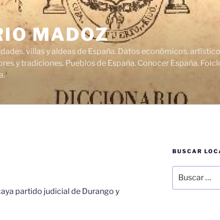
RIO MADOZ
udades, villas y aldeas de España. Datos económicos, artísti
res y tradiciones. Pueblos de España. Conocer España. Folclo
a.
BUSCAR LOC
Buscar
por:
caya partido judicial de Durango y