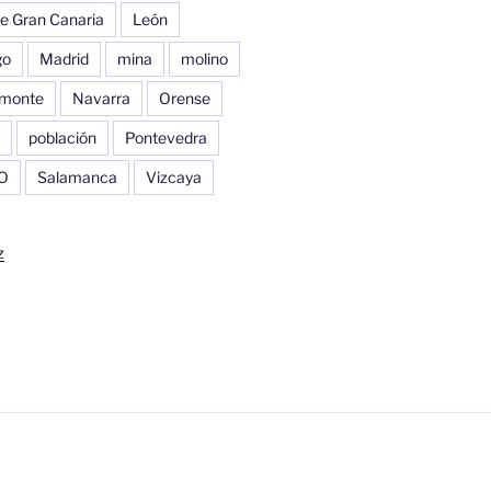
e Gran Canaria
León
go
Madrid
mina
molino
monte
Navarra
Orense
población
Pontevedra
O
Salamanca
Vizcaya
z