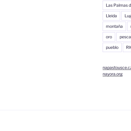
Las Palmas d
Lleida
Lu
montaña
oro
pesca
pueblo
RI
napastousce.c
nayora.org