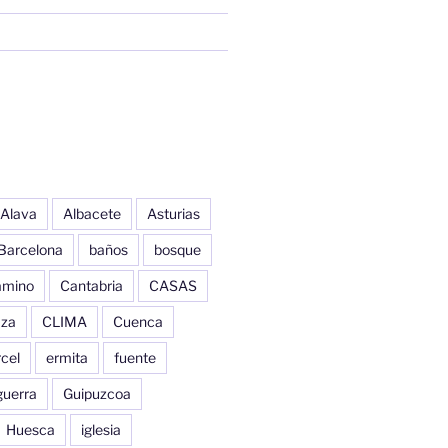
Alava
Albacete
Asturias
Barcelona
baños
bosque
amino
Cantabria
CASAS
aza
CLIMA
Cuenca
cel
ermita
fuente
guerra
Guipuzcoa
Huesca
iglesia