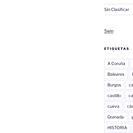
Sin Clasificar
5win
ETIQUETAS
A Coruña
Baleares
Burgos
c
castillo
c
cueva
cár
Granada
HISTORIA