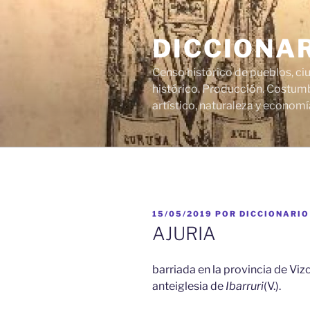
Saltar
al
DICCIONA
contenido
Censo histórico de pueblos, ci
histórico. Producción. Costumb
artístico, naturaleza y economí
PUBLICADO
15/05/2019
POR
DICCIONARIO
EL
AJURIA
barriada en la provincia de Viz
anteiglesia de
Ibarruri
(V.).