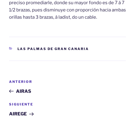
preciso promediarle, donde su mayor fondo es de 7 á 7
1/2 brazas, pues disminuye con proporción hacia ambas
orillas hasta 3 brazas, á ladist, do un cable.
CATEGORÍAS
LAS PALMAS DE GRAN CANARIA
Navegación
Entrada
ANTERIOR
de
anterior:
AIRAS
entradas
Siguiente
SIGUIENTE
entrada
AIREGE