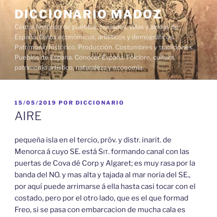
Saltar
DICCIONARIO MADOZ
al
Censo histórico de pueblos, ciudades, villas y aldeas de
contenido
España. Datos económicos, artísticos y demográficos.
Patrimonio histórico. Producción. Costumbres y tradiciones.
Pueblos de España. Conocer España. Folclore, cultura,
patrimonio artístico, naturaleza y economía.
PUBLICADO
15/05/2019
POR
DICCIONARIO
EL
AIRE
pequeña isla en el tercio, próv. y distr. inarit. de
Menorca á cuyo SE. está
Sit.
formando canal con las
puertas de Cova dé Corp y Algaret; es muy rasa por la
banda del NO. y mas alta y tajada al mar noria del SE.,
por aquí puede arrimarse á ella hasta casi tocar con el
costado, pero por el otro lado, que es el que formad
Freo, si se pasa con embarcacion de mucha cala es