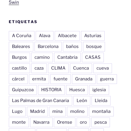
5win
ETIQUETAS
A Coruña
Alava
Albacete
Asturias
Baleares
Barcelona
baños
bosque
Burgos
camino
Cantabria
CASAS
castillo
caza
CLIMA
Cuenca
cueva
cárcel
ermita
fuente
Granada
guerra
Guipuzcoa
HISTORIA
Huesca
iglesia
Las Palmas de Gran Canaria
León
Lleida
Lugo
Madrid
mina
molino
montaña
monte
Navarra
Orense
oro
pesca