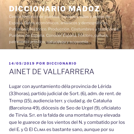
Saltar
DICCIONARIO MADOZ
al
Censo histórico de pueblos, ciudades, villas y aldeas de
contenido
España. Datos económicos, artísticos y demográficos.
Patrimonio histórico. Producción. Costumbres y tradiciones.
Pueblos de España. Conocer España. Folclore, cultura,
patrimonio artístico, naturaleza y economía.
PUBLICADO
14/05/2019
POR
DICCIONARIO
EL
AINET DE VALLFARRERA
Lugar con ayuntamiento déla provincia de Lérida
(33horas), partido judicial de Sort. (6), adm. de rent. de
Tremp (15), audiencia terr. y ciudad g. de Cataluña
(Barcelona 49), diócesis de Seo de Urgel (9), oficialato
de Tirvia.
Sit.
en la falda de una montaña muy elevada
que le guarece de los vientos del N. y combatido por los
del E. y O. El
Clima
es bastante sano, aunque por su