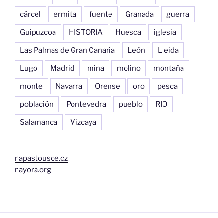
cárcel
ermita
fuente
Granada
guerra
Guipuzcoa
HISTORIA
Huesca
iglesia
Las Palmas de Gran Canaria
León
Lleida
Lugo
Madrid
mina
molino
montaña
monte
Navarra
Orense
oro
pesca
población
Pontevedra
pueblo
RIO
Salamanca
Vizcaya
napastousce.cz
nayora.org