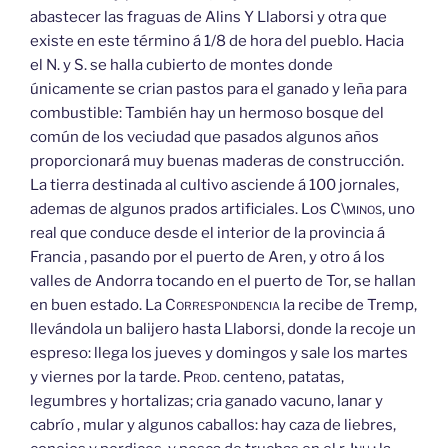
abastecer las fraguas de Alins
Y
Llaborsi y otra que
existe en este término á 1/8 de hora del pueblo. Hacia
el N. y S. se halla cubierto de montes donde
únicamente se crian pastos para el ganado y leña para
combustible: También hay un hermoso bosque del
común de los veciudad que pasados algunos años
proporcionará muy buenas maderas de construcción.
La tierra destinada al cultivo asciende á 100 jornales,
ademas de algunos prados artificiales. Los
C\minos,
uno
real que conduce desde el interior de la provincia á
Francia , pasando por el puerto de Aren, y otro á los
valles de Andorra tocando en el puerto de Tor, se hallan
en buen estado. La
Correspondencia
la recibe de Tremp,
llevándola un balijero hasta Llaborsi, donde la recoje un
espreso: llega los jueves y domingos y sale los martes
y viernes por la tarde.
Prod.
centeno, patatas,
legumbres y hortalizas; cria ganado vacuno, lanar y
cabrío , mular y algunos caballos: hay caza de liebres,