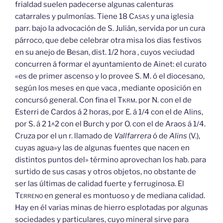
frialdad suelen padecerse algunas calenturas
catarrales y pulmonías. Tiene 18
Casas
y una iglesia
parr. bajo la advocación de S. Julián, servida por un cura
párroco, que debe celebrar otra misa los dias festivos
en su anejo de Besan, dist. 1/2 hora , cuyos veciudad
concurren á formar el ayuntamiento de Ainet: el curato
«es de primer ascenso y lo provee S. M. ó el diocesano,
según los meses en que vaca , mediante oposición en
concursó general. Con fina el
Tkrm.
por N. con el de
Esterri de Cardos á 2 horas, por E. á 1/4 con el de Alins,
por S. á 2 1^2 con el Burch y por O. con el de Araos á 1/4.
Cruza por el un r. llamado de
Vallfarrera
ó de
Alins
(V.),
cuyas agua»y las de algunas fuentes que nacen en
distintos puntos del» término aprovechan los hab. para
surtido de sus casas y otros objetos, no obstante de
ser las últimas de calidad fuerte y ferruginosa. El
Terreno
en general es montuoso y de mediana calidad.
Hay en él varias minas de hierro esplotadas por algunas
sociedades y particulares, cuyo mineral sirve para