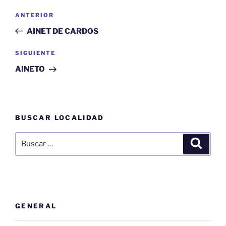
Navegación
Entrada
ANTERIOR
de
anterior:
AINET DE CARDOS
entradas
Siguiente
SIGUIENTE
entrada
AINETO
BUSCAR LOCALIDAD
Buscar
Buscar
por:
GENERAL