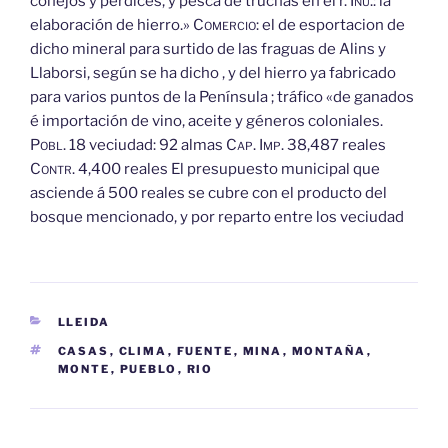
conejos y perdices, y pesca de truchas en el r.
Inu.:
la
elaboración de hierro.»
Comercio:
el de esportacion de
dicho mineral para surtido de las fraguas de Alins y
Llaborsi, según se ha dicho , y del hierro ya fabricado
para varios puntos de la Península ; tráfico «de ganados
é importación de vino, aceite y géneros coloniales.
Pobl.
18 veciudad: 92 almas
Cap.
Imp.
38,487 reales
Contr.
4,400 reales El presupuesto municipal que
asciende á 500 reales se cubre con el producto del
bosque mencionado, y por reparto entre los veciudad
CATEGORÍAS
LLEIDA
ETIQUETAS
CASAS
,
CLIMA
,
FUENTE
,
MINA
,
MONTAÑA
,
MONTE
,
PUEBLO
,
RIO