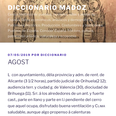
Saltar
DICCIONARIO MADOZ
al
Censo histórico de pueblos, ciudades, villas y aldeas de
contenido
España. Datos económicos, artísticos y demográficos.
Patrimonio histórico. Producción. Costumbres y tradiciones.
Pueblos de España. Conocer España. Folclore, cultura,
patrimonio artístico, naturaleza y economía.
PUBLICADO
07/05/2019
POR
DICCIONARIO
EL
AGOST
L con ayuntamiento, déla provincia y adm. de rent. de
Alicante (3 1/2 horas), partido judicial de Orihuela(2 12);
audiencia terr. y ciudad g. de Valencia (30), diociudad de
Brihuega (11).
Sit.
á los alrededores de un ant. y fuerte
cast., parle en llano y parte en l.i pendiente del cerro
que aquel ocupa, disfrutado buena ventilación y
Clima
saludable, aunque algo propenso á calenturas