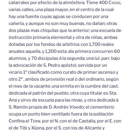
catarrales por efecto de la atmósfera. Tiene 400
Casas,
varias calles, una plaza mayor, en el centro de la cual
hay una fuente cuyas aguas se conducen por una
cañería, y aunque no son muy buenas, no dañan; otras
dos plazas mas chiquilas que la anterior; una escuela de
instrucción primaria elemental y otra de niñas, ambas
dotadas por los fondos de arbitrios con 1,700 reales
anuales aquella, y 1,200 esta; ala primera concurren 60
alumnos, y 70 discipulas á la segunda; una iul. parr. bajo
la advocación de S. Pedro apóstol, servida por un
vicario 1º clasificado como curato de primer ascenso y
otro 2º , ambos de provisión real ó del ordinario, según
el mes de la vacante; una ermita en la cumbre del cast.
dedicada al patrón del pueblo, otra cuya titular es Sta.
Ana y sirvo de escuela para las ninas, y otra dedicada á
S. Ramón propia de D. Andrés Visedo; el cementerio
ocupa un punto bien ventilado fuera de la población
Confina el
Term.
por el N. con el de Castalia, por el E. con
el de Tibi y Xijona, por el S. con los de Alicante y