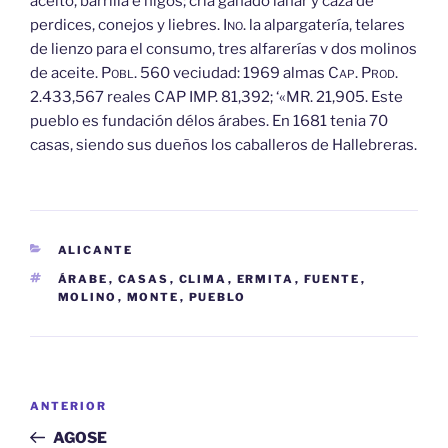
aceito, barrilla é higos; cria ganado lanar y caza de
perdices, conejos y liebres.
Ino.
la alpargatería, telares
de lienzo para el consumo, tres alfarerías v dos molinos
de aceite.
Pobl.
560 veciudad: 1969 almas
Cap.
Prod.
2.433,567 reales CAP IMP. 81,392; ‘«MR. 21,905. Este
pueblo es fundación délos árabes. En 1681 tenia 70
casas, siendo sus dueños los caballeros de Hallebreras.
CATEGORÍAS
ALICANTE
ETIQUETAS
ÁRABE
,
CASAS
,
CLIMA
,
ERMITA
,
FUENTE
,
MOLINO
,
MONTE
,
PUEBLO
Navegación
Entrada
ANTERIOR
de
anterior:
AGOSE