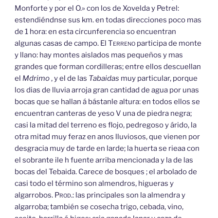
Monforte y por el O.» con los de Xovelda y Petrel:
estendiéndnse sus km. en todas direcciones poco mas
de 1 hora: en esta circunferencia so encuentran
algunas casas de campo. El
Terreno
participa de monte
y llano: hay montes aislados mas pequeños y mas
grandes que forman cordilleras; entre ellos descuellan
el
Mdrimo
, y el de las
Tabaidas
muy particular, porque
los dias de lluvia arroja gran cantidad de agua por unas
bocas que se hallan á bástanle altura: en todos ellos se
encuentran canteras de yeso V una de piedra negra;
casi la mitad del terreno es flojo, pedregoso y árido, la
otra mitad muy feraz en anos lluviosos, que vienen por
desgracia muy de tarde en larde; la huerta se rieaa con
el sobrante ile h fuente arriba mencionada y la de las
bocas del Tebaida. Carece de bosques ; el arbolado de
casi todo el término son almendros, higueras y
algarrobos.
Prod.:
las principales son la almendra y
algarroba; también se cosecha trigo, cebada, vino,