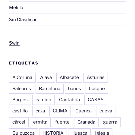
Melilla
Sin Clasificar
5win
ETIQUETAS
A Coruña
Alava
Albacete
Asturias
Baleares
Barcelona
baños
bosque
Burgos
camino
Cantabria
CASAS
castillo
caza
CLIMA
Cuenca
cueva
cárcel
ermita
fuente
Granada
guerra
Guipuzcoa
HISTORIA
Huesca
iglesia