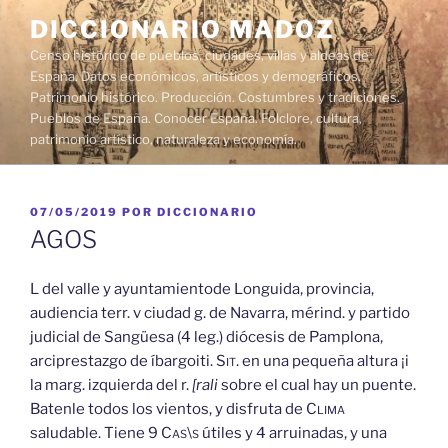
Saltar
DICCIONARIO MADOZ
al
Censo histórico de pueblos, ciudades, villas y aldeas de
contenido
España. Datos económicos, artísticos y demográficos.
Patrimonio histórico. Producción. Costumbres y tradiciones.
Pueblos de España. Conocer España. Folclore, cultura,
patrimonio artístico, naturaleza y economía.
PUBLICADO
07/05/2019
POR
DICCIONARIO
EL
AGOS
L del valle y ayuntamientode Longuida, provincia,
audiencia terr. v ciudad g. de Navarra, mérind. y partido
judicial de Sangüesa (4 leg.) diócesis de Pamplona,
arciprestazgo de íbargoiti.
Sit.
en una pequeña altura ¡i
la marg. izquierda del r.
[rali
sobre el cual hay un puente.
Batenle todos los vientos, y disfruta de
Clima
saludable. Tiene 9
Cas\s
útiles y 4 arruinadas, y una