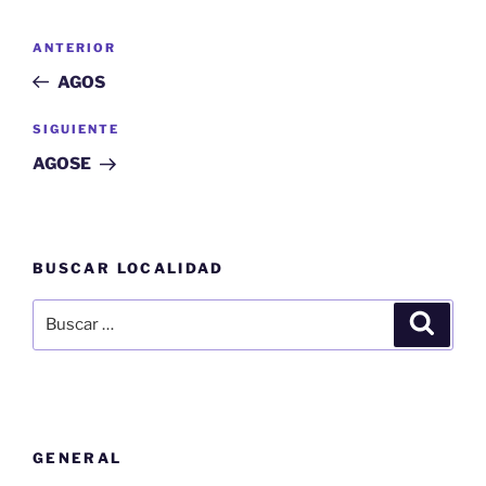
Navegación
Entrada
ANTERIOR
de
anterior:
AGOS
entradas
Siguiente
SIGUIENTE
entrada
AGOSE
BUSCAR LOCALIDAD
Buscar
Buscar
por:
GENERAL