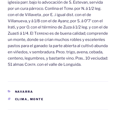
iglesia parr. bajo lo advocación de S. Estevan, servida
por un cura párroco. Conlina el
Term.
por N. á 1/2 leg.
con el de Villaveta , por E. .i igual dist. con el de
Villanueva, y á 1/8 con el de Ayanz, por S. á 0″7′ con el
Irati, y por O. con el término de Zuza á 1/2
leg. y con el de
Zuasti á 1/4. El
Terreno
es de buena calidad; comprende
un monte, donde se crian muchos robles y escelenles
pastos para el ganado: la parte abierta al cultivó abunda
en viñedos, v sembradura.
Prod.
trigo, avena, cebada,
centeno, legumbres, y bastante vino.
Pobl.
10 veciudad:
51 almas
Contr.
con el valle de Longuida.
CATEGORÍAS
NAVARRA
ETIQUETAS
CLIMA
,
MONTE