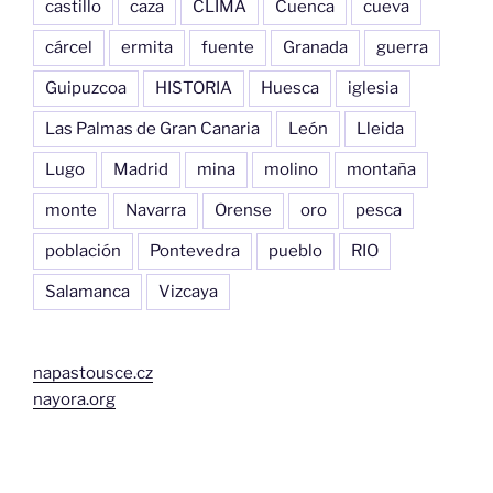
castillo
caza
CLIMA
Cuenca
cueva
cárcel
ermita
fuente
Granada
guerra
Guipuzcoa
HISTORIA
Huesca
iglesia
Las Palmas de Gran Canaria
León
Lleida
Lugo
Madrid
mina
molino
montaña
monte
Navarra
Orense
oro
pesca
población
Pontevedra
pueblo
RIO
Salamanca
Vizcaya
napastousce.cz
nayora.org