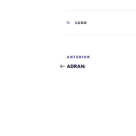
CATEGORÍAS
LUGO
Navegación
Entrada
ANTERIOR
de
anterior:
ADRAN:
entradas