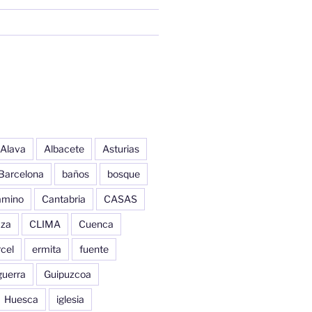
Alava
Albacete
Asturias
Barcelona
baños
bosque
amino
Cantabria
CASAS
aza
CLIMA
Cuenca
cel
ermita
fuente
guerra
Guipuzcoa
Huesca
iglesia