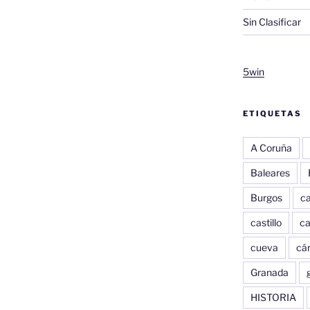
Sin Clasificar
5win
ETIQUETAS
A Coruña
Baleares
Burgos
c
castillo
c
cueva
cár
Granada
HISTORIA