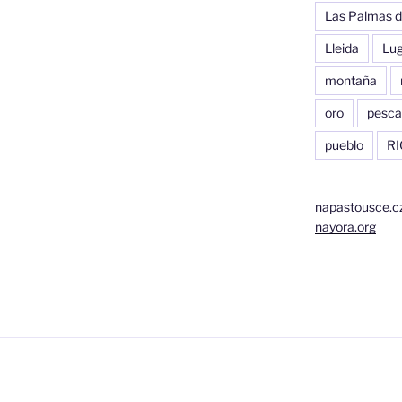
Las Palmas d
Lleida
Lu
montaña
oro
pesca
pueblo
RI
napastousce.c
nayora.org