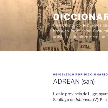
Saltar
al
DICCIONA
contenido
Censo histórico de pueblos, ci
histórico. Producción. Costumb
artístico, naturaleza y economí
PUBLICADO
06/05/2019
POR
DICCIONARI
EL
ADREAN (san)
L
en la provincia de Lugo, ayun
Santiago de
Jubencos
(V.):
Pobl