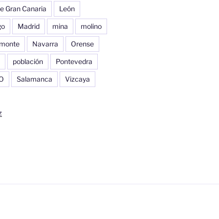
e Gran Canaria
León
go
Madrid
mina
molino
monte
Navarra
Orense
población
Pontevedra
O
Salamanca
Vizcaya
z