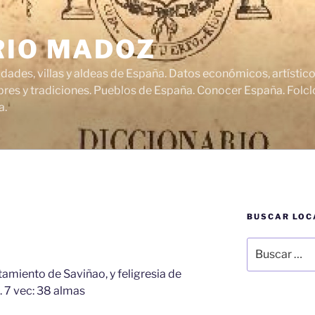
RIO MADOZ
udades, villas y aldeas de España. Datos económicos, artísti
res y tradiciones. Pueblos de España. Conocer España. Folclo
a.
BUSCAR LOC
O
Buscar
por:
tamiento de Saviñao, y feligresia de
.
7 vec: 38 almas