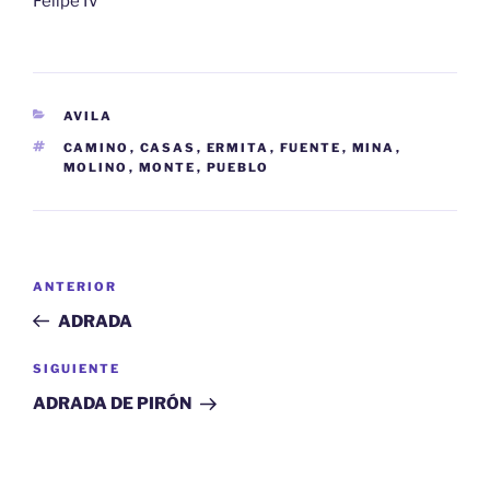
Felipe IV
CATEGORÍAS
AVILA
ETIQUETAS
CAMINO
,
CASAS
,
ERMITA
,
FUENTE
,
MINA
,
MOLINO
,
MONTE
,
PUEBLO
Navegación
Entrada
ANTERIOR
de
anterior:
ADRADA
entradas
Siguiente
SIGUIENTE
entrada
ADRADA DE PIRÓN