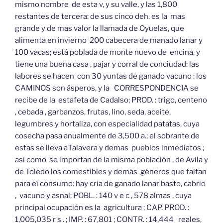
mismo nombre de esta v, y su valle, y las 1,800
restantes de tercera: de sus cinco deh. es la mas
grande y de mas valor la llamada de Oyuelas, que
alimenta en invierno 200 cabecera de manado lanar y
100 vacas; está poblada de monte nuevo de encina, y
tiene una buena casa , pajar y corral de conciudad: las
labores se hacen con 30 yuntas de ganado vacuno : los
CAMINOS son ásperos, y la CORRESPONDENCIA se
recibe de la estafeta de Cadalso; PROD. : trigo, centeno
, cebada , garbanzos, frutas, lino, seda, aceite,
legumbres y hortaliza, con especialidad patatas, cuya
cosecha pasa anualmente de 3,500 a.; el sobrante de
estas se lleva aTalavera y demas pueblos inmediatos ;
asi como se importan de la misma población , de Avila y
de Toledo los comestibles y demás géneros que faltan
para eí consumo: hay cria de ganado lanar basto, cabrio
, vacuno y asnal; POBL. : 140 v e c , 578 almas , cuya
principal ocupación es la agricultura ; CAP. PROD. :
1,005,035 r s . ; IMP. : 67,801 ; CONTR. : 14,444 reales,