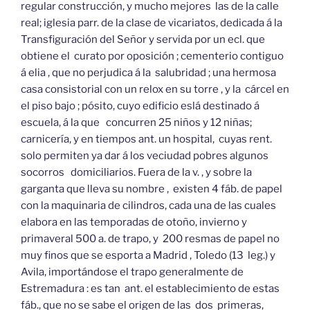
regular construcción, y mucho mejores las de la calle
real; iglesia parr. de la clase de vicariatos, dedicada á la
Transfiguración del Señor y servida por un ecl. que
obtiene el curato por oposición ; cementerio contiguo
á elia , que no perjudica á la salubridad ; una hermosa
casa consistorial con un relox en su torre , y la cárcel en
el piso bajo ; pósito, cuyo edificio eslá destinado á
escuela, á la que concurren 25 niños y 12 niñas;
carnicería, y en tiempos ant. un hospital, cuyas rent.
solo permiten ya dar á los veciudad pobres algunos
socorros domiciliarios. Fuera de la v. , y sobre la
garganta que lleva su nombre , existen 4 fáb. de papel
con la maquinaria de cilindros, cada una de las cuales
elabora en las temporadas de otoño, invierno y
primaveral 500 a. de trapo, y 200 resmas de papel no
muy finos que se esporta a Madrid , Toledo (13 leg.) y
Avila, importándose el trapo generalmente de
Estremadura : es tan ant. el establecimiento de estas
fáb., que no se sabe el origen de las dos primeras,