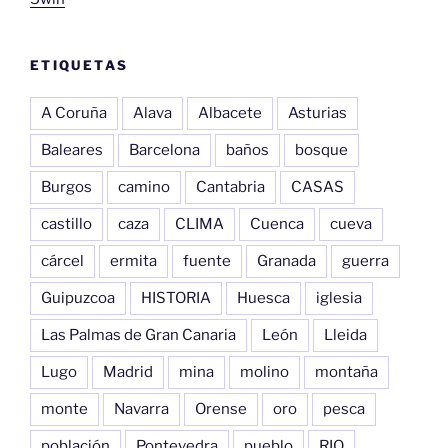
ETIQUETAS
A Coruña
Alava
Albacete
Asturias
Baleares
Barcelona
baños
bosque
Burgos
camino
Cantabria
CASAS
castillo
caza
CLIMA
Cuenca
cueva
cárcel
ermita
fuente
Granada
guerra
Guipuzcoa
HISTORIA
Huesca
iglesia
Las Palmas de Gran Canaria
León
Lleida
Lugo
Madrid
mina
molino
montaña
monte
Navarra
Orense
oro
pesca
población
Pontevedra
pueblo
RIO