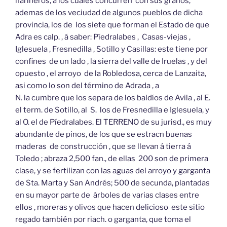
harineros, á los cuales concurren con sus granos,
ademas de los veciudad de algunos pueblos de dicha
provincia, los de los siete que forman el Estado de que
Adra es calp. , á saber: Píedralabes , Casas-viejas ,
Iglesuela , Fresnedilla , Sotillo y Casillas: este tiene por
confines de un lado , la sierra del valle de Iruelas , y del
opuesto , el arroyo de la Robledosa, cerca de Lanzaita,
asi como lo son del término de Adrada , a
N. la cumbre que los separa de los baldíos de Avila , al E.
el term. de Sotillo, al S. los de Fresnedilla e Iglesuela, y
al O. el de Píedralabes. El TERRENO de su jurisd., es muy
abundante de pinos, de los que se estracn buenas
maderas de construcción , que se llevan á tierra á
Toledo ; abraza 2,500 fan., de ellas 200 son de primera
clase, y se fertilizan con las aguas del arroyo y garganta
de Sta. Marta y San Andrés; 500 de secunda, plantadas
en su mayor parte de árboles de varias clases entre
ellos , moreras y olivos que hacen delicioso este sitio
regado también por riach. o garganta, que toma el