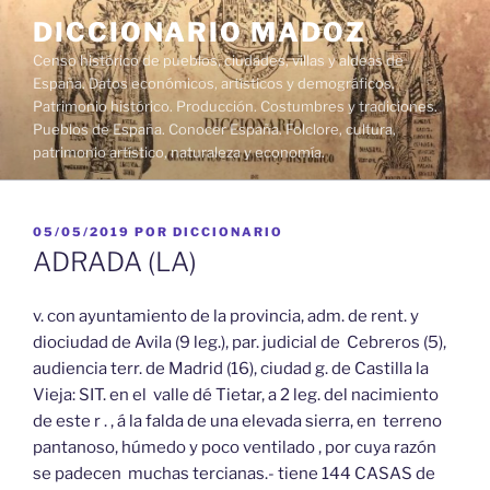
Saltar
DICCIONARIO MADOZ
al
Censo histórico de pueblos, ciudades, villas y aldeas de
contenido
España. Datos económicos, artísticos y demográficos.
Patrimonio histórico. Producción. Costumbres y tradiciones.
Pueblos de España. Conocer España. Folclore, cultura,
patrimonio artístico, naturaleza y economía.
PUBLICADO
05/05/2019
POR
DICCIONARIO
EL
ADRADA (LA)
v. con ayuntamiento de la provincia, adm. de rent. y
diociudad de Avila (9 leg.), par. judicial de Cebreros (5),
audiencia terr. de Madrid (16), ciudad g. de Castilla la
Vieja: SIT. en el valle dé Tietar, a 2 leg. del nacimiento
de este r . , á la falda de una elevada sierra, en terreno
pantanoso, húmedo y poco ventilado , por cuya razón
se padecen muchas tercianas.- tiene 144 CASAS de