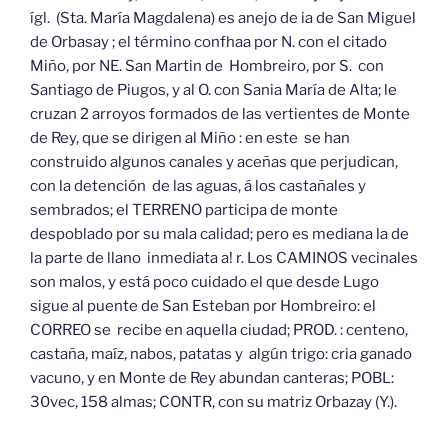
ígl. (Sta. María Magdalena) es anejo de ia de San Miguel
de Orbasay ; el término confhaa por N. con el citado
Miño, por NE. San Martin de Hombreiro, por S. con
Santiago de Piugos, y al O. con Sania María de Alta; le
cruzan 2 arroyos formados de las vertientes de Monte
de Rey, que se dirigen al Miño : en este se han
construido algunos canales y aceñas que perjudican,
con la detención de las aguas, á los castañales y
sembrados; el TERRENO participa de monte
despoblado por su mala calidad; pero es mediana la de
la parte de llano inmediata a! r. Los CAMINOS vecinales
son malos, y está poco cuidado el que desde Lugo
sigue al puente de San Esteban por Hombreiro: el
CORREO se recibe en aquella ciudad; PROD. : centeno,
castaña, maíz, nabos, patatas y algún trigo: cria ganado
vacuno, y en Monte de Rey abundan canteras; POBL:
30vec, 158 almas; CONTR, con su matriz Orbazay (Y.).