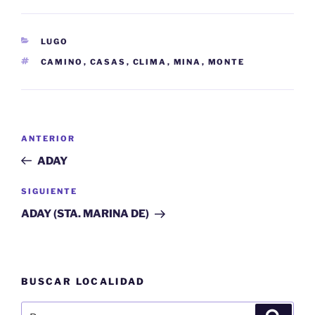
CATEGORÍAS
LUGO
ETIQUETAS
CAMINO
,
CASAS
,
CLIMA
,
MINA
,
MONTE
Navegación
Entrada
ANTERIOR
de
anterior:
ADAY
entradas
Siguiente
SIGUIENTE
entrada
ADAY (STA. MARINA DE)
BUSCAR LOCALIDAD
Buscar
Buscar