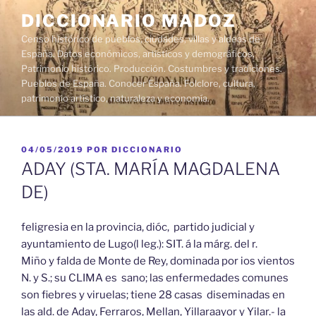
Saltar
DICCIONARIO MADOZ
al
Censo histórico de pueblos, ciudades, villas y aldeas de
contenido
España. Datos económicos, artísticos y demográficos.
Patrimonio histórico. Producción. Costumbres y tradiciones.
Pueblos de España. Conocer España. Folclore, cultura,
patrimonio artístico, naturaleza y economía.
PUBLICADO
04/05/2019
POR
DICCIONARIO
EL
ADAY (STA. MARÍA MAGDALENA
DE)
feligresia en la provincia, dióc, partido judicial y
ayuntamiento de Lugo(l leg.): SIT. á la márg. del r.
Miño y falda de Monte de Rey, dominada por ios vientos
N. y S.; su CLIMA es sano; las enfermedades comunes
son fiebres y viruelas; tiene 28 casas diseminadas en
las ald. de Aday, Ferraros, Mellan, Yillaraayor y Yilar.- la