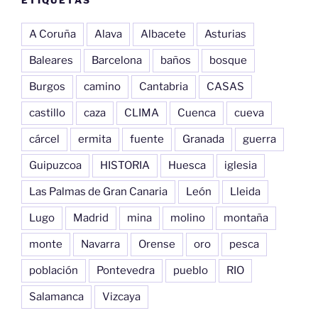
A Coruña
Alava
Albacete
Asturias
Baleares
Barcelona
baños
bosque
Burgos
camino
Cantabria
CASAS
castillo
caza
CLIMA
Cuenca
cueva
cárcel
ermita
fuente
Granada
guerra
Guipuzcoa
HISTORIA
Huesca
iglesia
Las Palmas de Gran Canaria
León
Lleida
Lugo
Madrid
mina
molino
montaña
monte
Navarra
Orense
oro
pesca
población
Pontevedra
pueblo
RIO
Salamanca
Vizcaya