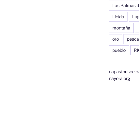
Las Palmas d
Lleida
Lu
montaña
oro
pesca
pueblo
RI
napastousce.c
nayora.org