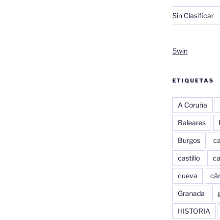
Sin Clasificar
5win
ETIQUETAS
A Coruña
Baleares
Burgos
c
castillo
c
cueva
cár
Granada
HISTORIA