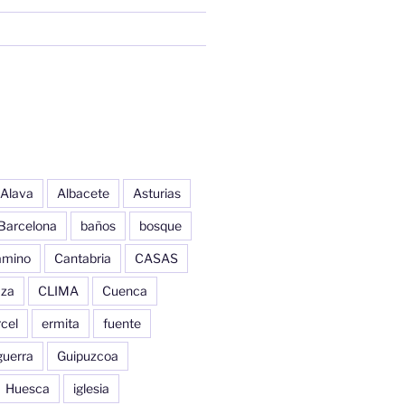
Alava
Albacete
Asturias
Barcelona
baños
bosque
amino
Cantabria
CASAS
aza
CLIMA
Cuenca
cel
ermita
fuente
guerra
Guipuzcoa
Huesca
iglesia