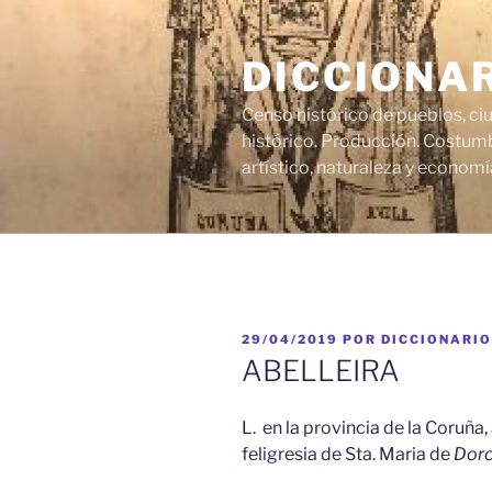
Saltar
al
DICCIONA
contenido
Censo histórico de pueblos, ci
histórico. Producción. Costumb
artístico, naturaleza y economí
PUBLICADO
29/04/2019
POR
DICCIONARIO
EL
ABELLEIRA
L. en la provincia de la Coruña
feligresia de Sta. Maria de
Dor