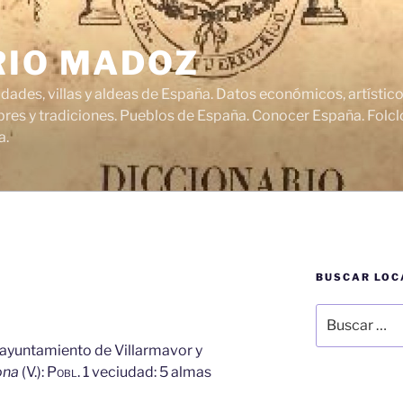
RIO MADOZ
udades, villas y aldeas de España. Datos económicos, artísti
res y tradiciones. Pueblos de España. Conocer España. Folclo
a.
BUSCAR LOC
Buscar
por:
, ayuntamiento de Villarmavor y
ona
(V.):
Pobl.
1 veciudad: 5 almas