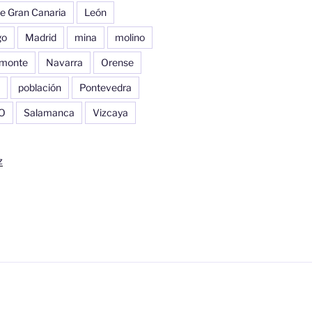
e Gran Canaria
León
go
Madrid
mina
molino
monte
Navarra
Orense
población
Pontevedra
O
Salamanca
Vizcaya
z