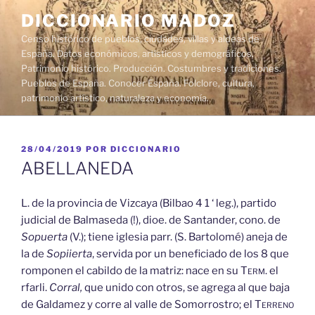
Saltar
DICCIONARIO MADOZ
al
Censo histórico de pueblos, ciudades, villas y aldeas de
contenido
España. Datos económicos, artísticos y demográficos.
Patrimonio histórico. Producción. Costumbres y tradiciones.
Pueblos de España. Conocer España. Folclore, cultura,
patrimonio artístico, naturaleza y economía.
PUBLICADO
28/04/2019
POR
DICCIONARIO
EL
ABELLANEDA
L. de la provincia de Vizcaya (Bilbao 4 1 ‘ leg.), partido
judicial de Balmaseda (!), dioe. de Santander, cono. de
Sopuerta
(V.); tiene iglesia parr. (S. Bartolomé) aneja de
la de
Sopiierta
, servida por un beneficiado de los 8 que
romponen el cabildo de la matriz: nace en su
Term.
el
rfarli.
Corral,
que unido con otros, se agrega al que baja
de Galdamez y corre al valle de Somorrostro; el
Terreno