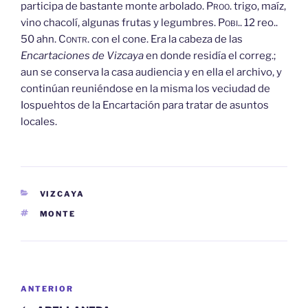
participa de bastante monte arbolado.
Proo.
trigo, maíz,
vino chacolí, algunas frutas y legumbres.
Pobi..
12 reo..
50 ahn.
Contr.
con el cone. Era la cabeza de las
Encartaciones de Vizcaya
en donde residía el correg.;
aun se conserva la casa audiencia y en ella el archivo, y
continúan reuniéndose en la misma los veciudad de
Iospuehtos de la Encartación para tratar de asuntos
locales.
CATEGORÍAS
VIZCAYA
ETIQUETAS
MONTE
Navegación
Entrada
ANTERIOR
de
anterior: