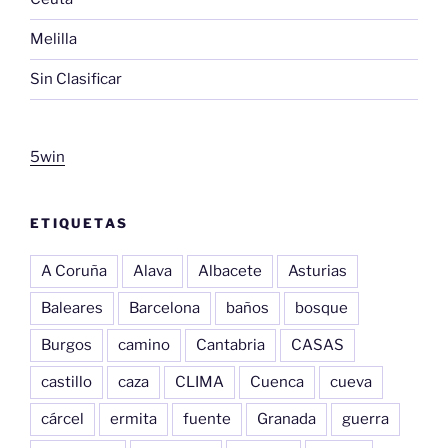
Melilla
Sin Clasificar
5win
ETIQUETAS
A Coruña
Alava
Albacete
Asturias
Baleares
Barcelona
baños
bosque
Burgos
camino
Cantabria
CASAS
castillo
caza
CLIMA
Cuenca
cueva
cárcel
ermita
fuente
Granada
guerra