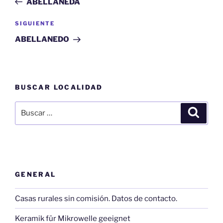
ABELLANEDA
entradas
Siguiente
SIGUIENTE
entrada
ABELLANEDO
BUSCAR LOCALIDAD
Buscar
Buscar
por:
GENERAL
Casas rurales sin comisión. Datos de contacto.
Keramik für Mikrowelle geeignet