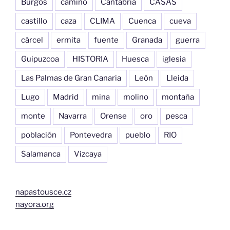
Burgos
camino
Cantabria
CASAS
castillo
caza
CLIMA
Cuenca
cueva
cárcel
ermita
fuente
Granada
guerra
Guipuzcoa
HISTORIA
Huesca
iglesia
Las Palmas de Gran Canaria
León
Lleida
Lugo
Madrid
mina
molino
montaña
monte
Navarra
Orense
oro
pesca
población
Pontevedra
pueblo
RIO
Salamanca
Vizcaya
napastousce.cz
nayora.org