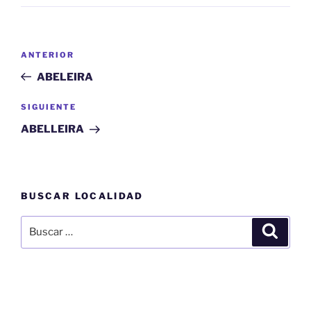
Navegación
Entrada
ANTERIOR
de
anterior:
ABELEIRA
entradas
Siguiente
SIGUIENTE
entrada
ABELLEIRA
BUSCAR LOCALIDAD
Buscar
Buscar
por: