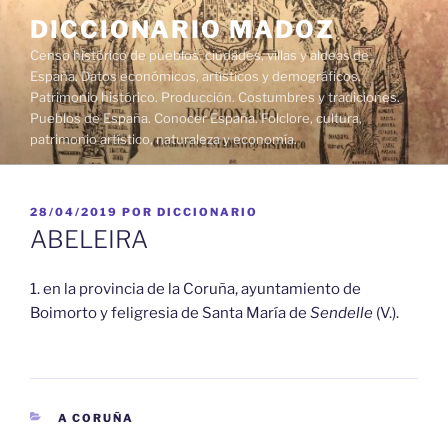
Saltar
DICCIONARIO MADOZ
al
Censo histórico de pueblos, ciudades, villas y aldeas de
contenido
España. Datos económicos, artísticos y demográficos.
Patrimonio histórico. Producción. Costumbres y tradiciones.
Pueblos de España. Conocer España. Folclore, cultura,
patrimonio artístico, naturaleza y economía.
PUBLICADO
28/04/2019
POR
DICCIONARIO
EL
ABELEIRA
1. en la provincia de la Coruña, ayuntamiento de
Boimorto y feligresia de Santa María de
Sendelle
(V.).
CATEGORÍAS
A CORUÑA