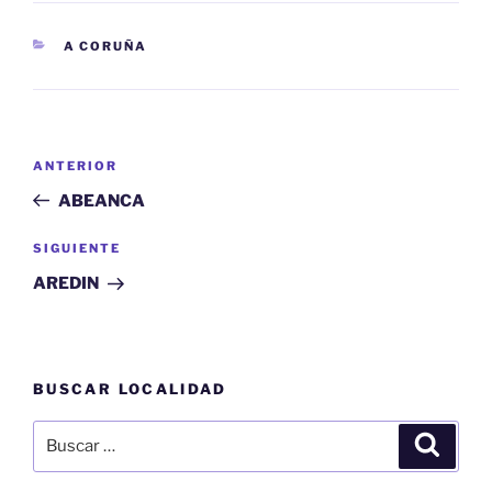
CATEGORÍAS
A CORUÑA
Navegación
Entrada
ANTERIOR
de
anterior:
ABEANCA
entradas
Siguiente
SIGUIENTE
entrada
AREDIN
BUSCAR LOCALIDAD
Buscar
Buscar
por: