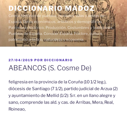
Saltar
DICCIONARIO MADOZ
al
Censo histórico de pueblos, ciudades, villas y aldeas de
contenido
España. Datos económicos, artísticos y demográficos.
Patrimonio histórico. Producción. Costumbres y tradiciones.
Pueblos de España. Conocer España. Folclore, cultura,
patrimonio artístico, naturaleza y economía.
PUBLICADO
27/04/2019
POR
DICCIONARIO
EL
ABEANCOS (S. Cosme De)
feligresia en la provincia de la Coruña (10 1/2 leg.),
diócesis de Santiago (7 1/2), partido judicial de Arzua (2)
y ayuntamiento de Mellid (1/2):
Sit.
en un llano alegre y
sano, comprende las ald. y cas. de Arribas, Mera, Real,
Roineao,