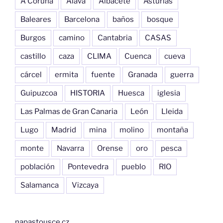
A Coruña
Alava
Albacete
Asturias
Baleares
Barcelona
baños
bosque
Burgos
camino
Cantabria
CASAS
castillo
caza
CLIMA
Cuenca
cueva
cárcel
ermita
fuente
Granada
guerra
Guipuzcoa
HISTORIA
Huesca
iglesia
Las Palmas de Gran Canaria
León
Lleida
Lugo
Madrid
mina
molino
montaña
monte
Navarra
Orense
oro
pesca
población
Pontevedra
pueblo
RIO
Salamanca
Vizcaya
napastousce.cz