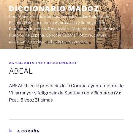
Saltar
DICCIONARIO MADOZ
al
Censo histórico de pueblos, ciudades, villas y aldeas de
contenido
España. Datos económicos, artísticos y demográficos.
Patrimonio histórico. Producción. Costumbres y tradiciones.
Pueblos de España. Conocer España. Folclore, cultura,
patrimonio artístico, naturaleza y economía.
PUBLICADO
26/04/2019
POR
DICCIONARIO
EL
ABEAL
ABEAL: 1. en la provincia de la Coruña, ayuntamiento de
Villarmayor y feligresia de Santiago de
Villamateo
(V.):
Pobl.
5 veo.: 21 almas
CATEGORÍAS
A CORUÑA