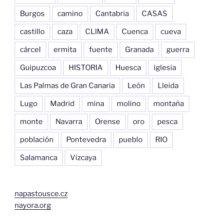
Burgos
camino
Cantabria
CASAS
castillo
caza
CLIMA
Cuenca
cueva
cárcel
ermita
fuente
Granada
guerra
Guipuzcoa
HISTORIA
Huesca
iglesia
Las Palmas de Gran Canaria
León
Lleida
Lugo
Madrid
mina
molino
montaña
monte
Navarra
Orense
oro
pesca
población
Pontevedra
pueblo
RIO
Salamanca
Vizcaya
napastousce.cz
nayora.org