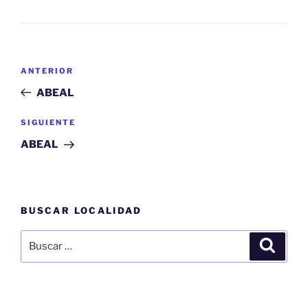
Navegación
Entrada
ANTERIOR
de
anterior:
ABEAL
entradas
Siguiente
SIGUIENTE
entrada
ABEAL
BUSCAR LOCALIDAD
Buscar
Buscar
por: