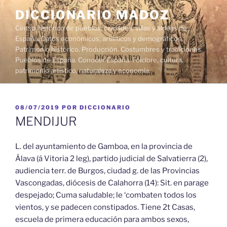
Saltar
DICCIONARIO MADOZ
al
Censo histórico de pueblos, ciudades, villas y aldeas de
contenido
España. Datos económicos, artísticos y demográficos.
Patrimonio histórico. Producción. Costumbres y tradiciones.
Pueblos de España. Conocer España. Folclore, cultura,
patrimonio artístico, naturaleza y economía.
PUBLICADO
08/07/2019
POR
DICCIONARIO
EL
MENDIJUR
L. del ayuntamiento de Gamboa, en la provincia de
Álava (á Vitoria 2 leg), partido judicial de Salvatierra (2),
audiencia terr. de Burgos, ciudad g. de las Provincias
Vascongadas, diócesis de Calahorra (14): Sit. en parage
despejado; Cuma saludable; le ‘combaten todos los
vientos, y se padecen constipados. Tiene 2t Casas,
escuela de primera educación para ambos sexos,