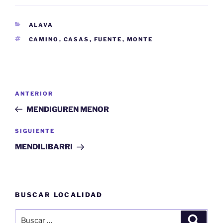
CATEGORÍAS
ALAVA
ETIQUETAS
CAMINO
,
CASAS
,
FUENTE
,
MONTE
Navegación
Entrada
ANTERIOR
de
anterior:
MENDIGUREN MENOR
entradas
Siguiente
SIGUIENTE
entrada
MENDILIBARRI
BUSCAR LOCALIDAD
Buscar
Buscar