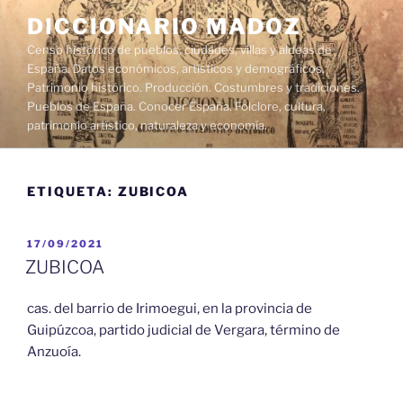
Saltar
DICCIONARIO MADOZ
al
Censo histórico de pueblos, ciudades, villas y aldeas de
contenido
España. Datos económicos, artísticos y demográficos.
Patrimonio histórico. Producción. Costumbres y tradiciones.
Pueblos de España. Conocer España. Folclore, cultura,
patrimonio artístico, naturaleza y economía.
ETIQUETA:
ZUBICOA
PUBLICADO
17/09/2021
EL
ZUBICOA
cas. del barrio de Irimoegui, en la provincia de
Guipúzcoa, partido judicial de Vergara, término de
Anzuoía.