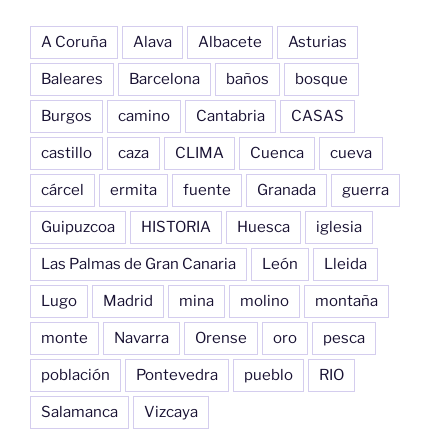
A Coruña
Alava
Albacete
Asturias
Baleares
Barcelona
baños
bosque
Burgos
camino
Cantabria
CASAS
castillo
caza
CLIMA
Cuenca
cueva
cárcel
ermita
fuente
Granada
guerra
Guipuzcoa
HISTORIA
Huesca
iglesia
Las Palmas de Gran Canaria
León
Lleida
Lugo
Madrid
mina
molino
montaña
monte
Navarra
Orense
oro
pesca
población
Pontevedra
pueblo
RIO
Salamanca
Vizcaya