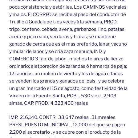
poca consistencia y estériles. Los CAMINOS vecinales
y malos. El CORREO se recibe al paso del conductor de
Trujillo á Guadalupe t-es veces á la semana, PROD.
trigo, centeno, cebada, avena, garbanzos, lino, patatas,
aceite y poco vino, verduras y frutas; se mantiene
ganado de cerda que es el mas preferido, lanar, vacuno
y mular de labor, y se cria caza menuda, IND. y
COMERCIO 3 fáb. de jabón , muchos telares de lienzo
ordinario; eletboracion de zarandas ó harneros de paja;
12 tahonas, un molino de viento y los de agua citados
se venden los granos y ganados del pais , y se celebra
un gran mercado el 15 de agosto, como festividad de la
Virgen de la Fuente Santa, POBL. 530 v e c , 2,903
almas, CAP. PROD. 4.323,400 reales
IMP. 216,140. CONTR. 33,647 reales , 31 mreales
PRESUPUESTO MUNICIPAL , 12,000 del que se pagan
2,200 al secretario , y se cubre con el producto de la