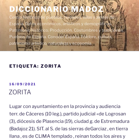
Saltar
DICCIONARIO MADOZ
al
Censo histórico de pueblos, ciudades, villas y aldeas de
contenido
España. Datos económicos, artísticos y demográficos.
Patrimonio histórico. Producción. Costumbres y tradiciones.
Pueblos de España. Conocer España. Folclore, cultura,
patrimonio artístico, naturaleza y economía.
ETIQUETA:
ZORITA
PUBLICADO
16/09/2021
EL
ZORITA
Lugar con ayuntamiento en la provincia y audiencia
terr. de Cáceres (10 leg.), partido judicial «de Logrosan
(3), diócesis de Plasencia (19), ciudad g. de Estremadura
(Badajoz 21). SIT. al S. de las sierras deGarciaz , en tierra
llana , es de CLIMA templado , reinan todos los aires y