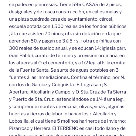
se padecen pleuresías. Tiene 596 CASAS de 2 pisos,
desiguales y de tosca construcción, en calles malas y
una plaza cuadrada casa de ayuntamiento, cárcel,
escuela dotada con 1,500 reales de los fondos públicos
, á la que asisten 70 niños; otra sin dotación en la que
aprenden 50, y pagan de 3 á 5 r s . ; otra de (niñas con
300 reales de sueldo anual, y se educan 14; iglesia parr.
(San Pablo), curato de término y provisión ordinaria; en
los afueras al O. el cementerio, y a 1/2 leg. al E. la ermita
de la Fuente Santa. Se surte de aguas potables en 3
fuentes á las inmediaciones. Confina el término, por N.
con los do Garciaz y Conquista ; E. Lograsan ; S.
Abertura, Alcollarin y Campo, y O. Sta. Cruz de Ta Sierra
y Puerto de Sta. Cruz , estendiéndose de 1/4 á una leg. ,
y comprende montes de encina’, olivos, viñas , algunas
huertas y tierras de labor le bañan los r. Alcollarin y
Lobosilla, el cual tiene 5 molinos harineros de invierno;
Pizarroso y Herrera. El TERRENO es casi todo llano y de
mediana calidad, con algunos recueros y barrancos de