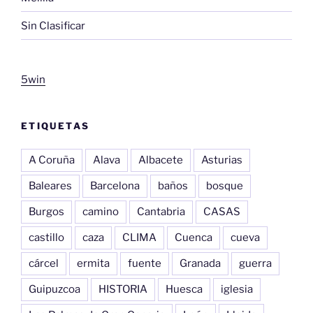
Sin Clasificar
5win
ETIQUETAS
A Coruña
Alava
Albacete
Asturias
Baleares
Barcelona
baños
bosque
Burgos
camino
Cantabria
CASAS
castillo
caza
CLIMA
Cuenca
cueva
cárcel
ermita
fuente
Granada
guerra
Guipuzcoa
HISTORIA
Huesca
iglesia