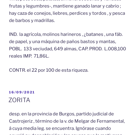
frutas y legumbres-, mantiene ganado lanar y cabrio ;
hay caza de conejos, liebres, perdices y tordos , y pesca
de barbos y madrillas.
IND. la agrícola, molinos harineros , ¿batanes , una fáb.
de papel, y una máquina de paños bastos y mantas,
POBL. 133 veciudad, 649 almas, CAP. PROD. L.008,100
reales IMP. 71,86L.
CONTR. el 22 por 100 de esta riqueza.
PUBLICADO
16/09/2021
EL
ZORITA
desp. en la provincia de Burgos, partido judicial de
Castrojeriz , término de la v. de Melgar de Fernamental,
á cuya media leg. se encuentra. Ignórase cuando