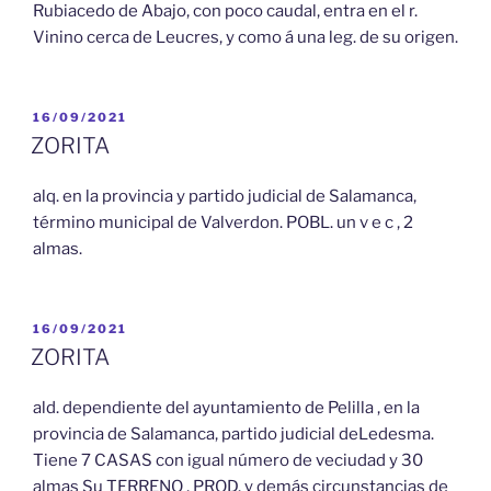
Rubiacedo de Abajo, con poco caudal, entra en el r.
Vinino cerca de Leucres, y como á una leg. de su origen.
PUBLICADO
16/09/2021
EL
ZORITA
alq. en la provincia y partido judicial de Salamanca,
término municipal de Valverdon. POBL. un v e c , 2
almas.
PUBLICADO
16/09/2021
EL
ZORITA
ald. dependiente del ayuntamiento de Pelilla , en la
provincia de Salamanca, partido judicial deLedesma.
Tiene 7 CASAS con igual número de veciudad y 30
almas Su TERRENO , PROD. y demás circunstancias de