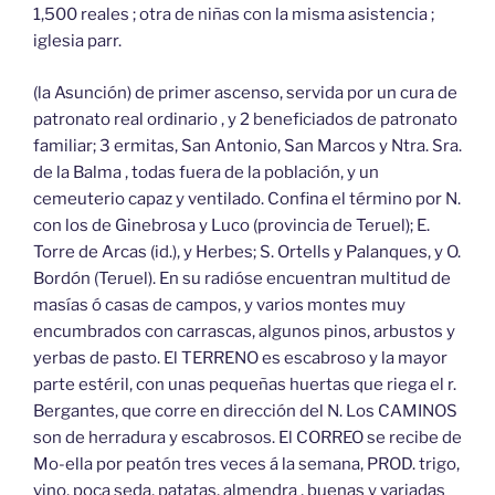
1,500 reales ; otra de niñas con la misma asistencia ;
iglesia parr.
(la Asunción) de primer ascenso, servida por un cura de
patronato real ordinario , y 2 beneficiados de patronato
familiar; 3 ermitas, San Antonio, San Marcos y Ntra. Sra.
de la Balma , todas fuera de la población, y un
cemeuterio capaz y ventilado. Confina el término por N.
con los de Ginebrosa y Luco (provincia de Teruel); E.
Torre de Arcas (id.), y Herbes; S. Ortells y Palanques, y O.
Bordón (Teruel). En su radióse encuentran multitud de
masías ó casas de campos, y varios montes muy
encumbrados con carrascas, algunos pinos, arbustos y
yerbas de pasto. El TERRENO es escabroso y la mayor
parte estéril, con unas pequeñas huertas que riega el r.
Bergantes, que corre en dirección del N. Los CAMINOS
son de herradura y escabrosos. El CORREO se recibe de
Mo-ella por peatón tres veces á la semana, PROD. trigo,
vino, poca seda, patatas, almendra , buenas y variadas