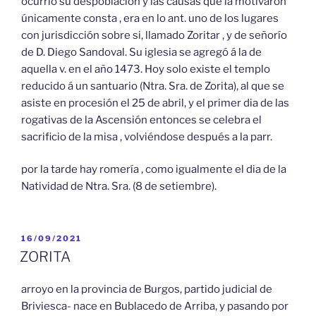
ocurrió su despoblación y las causas que la motivaron
únicamente consta , era en lo ant. uno de los lugares
con jurisdicción sobre si, llamado Zoritar , y de señorío
de D. Diego Sandoval. Su iglesia se agregó á la de
aquella v. en el año 1473. Hoy solo existe el templo
reducido á un santuario (Ntra. Sra. de Zorita), al que se
asiste en procesión el 25 de abril, y el primer dia de las
rogativas de la Ascensión entonces se celebra el
sacrificio de la misa , volviéndose después a la parr.
por la tarde hay romería , como igualmente el dia de la
Natividad de Ntra. Sra. (8 de setiembre).
PUBLICADO
16/09/2021
EL
ZORITA
arroyo en la provincia de Burgos, partido judicial de
Briviesca- nace en Bublacedo de Arriba, y pasando por