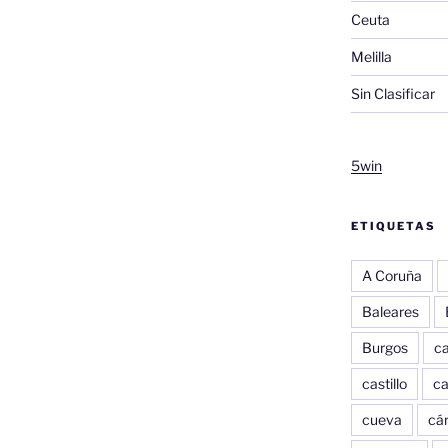
Ceuta
Melilla
Sin Clasificar
5win
ETIQUETAS
A Coruña
Baleares
Burgos
c
castillo
c
cueva
cár