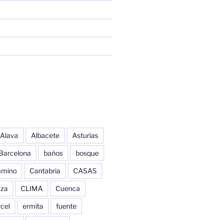
Alava
Albacete
Asturias
Barcelona
baños
bosque
amino
Cantabria
CASAS
aza
CLIMA
Cuenca
cel
ermita
fuente