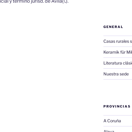
cial y término jurisd. de Avila{\.).
GENERAL
Casas rurales s
Keramik für Mi
Literatura clá
Nuestra sede
PROVINCIAS
A Coruña
Alava