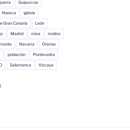
guerra
Guipuzcoa
Huesca
iglesia
e Gran Canaria
León
go
Madrid
mina
molino
monte
Navarra
Orense
población
Pontevedra
O
Salamanca
Vizcaya
z