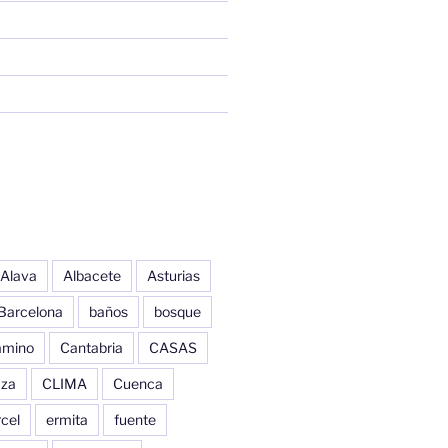
Alava
Albacete
Asturias
Barcelona
baños
bosque
amino
Cantabria
CASAS
aza
CLIMA
Cuenca
cel
ermita
fuente