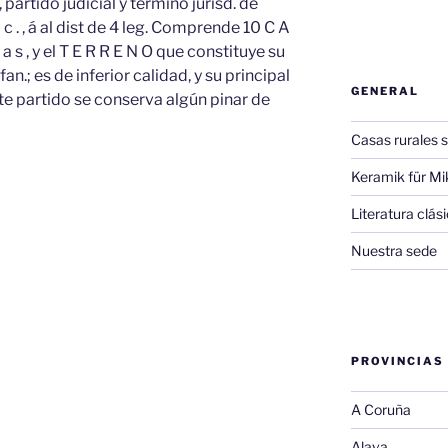
 partido judicial y término jurisd. de
a c . , á al dist de 4 leg. Comprende 10 C A
s , y el T E R R E N O que constituye su
n.; es de inferior calidad, y su principal
GENERAL
te partido se conserva algún pinar de
Casas rurales s
Keramik für Mi
Literatura clá
Nuestra sede
PROVINCIAS
A Coruña
Alava