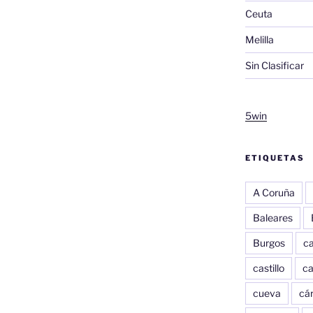
Ceuta
Melilla
Sin Clasificar
5win
ETIQUETAS
A Coruña
Baleares
Burgos
c
castillo
c
cueva
cár