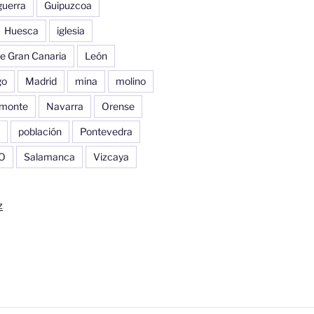
guerra
Guipuzcoa
Huesca
iglesia
e Gran Canaria
León
go
Madrid
mina
molino
monte
Navarra
Orense
población
Pontevedra
O
Salamanca
Vizcaya
z