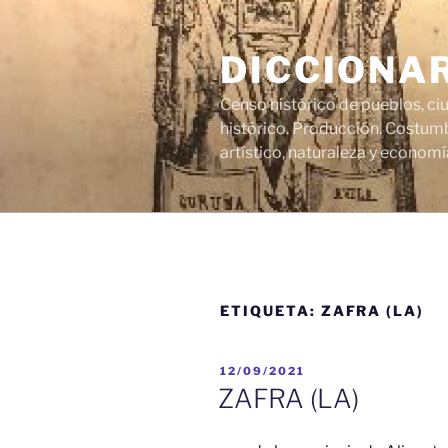
Saltar
al
DICCIONA
contenido
Censo histórico de pueblos, ci
histórico. Producción. Costumb
artístico, naturaleza y economí
ETIQUETA:
ZAFRA (LA)
PUBLICADO
12/09/2021
EL
ZAFRA (LA)