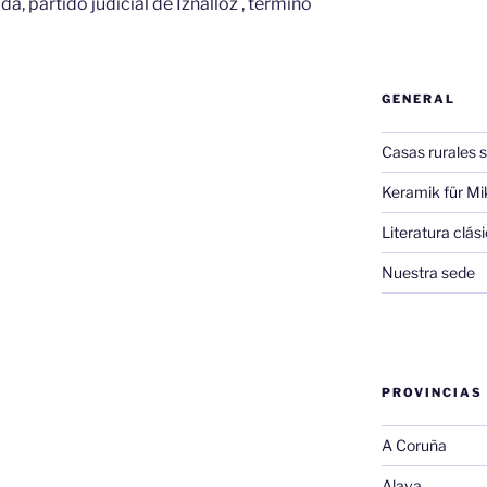
da, partido judicial de Iznalloz , término
GENERAL
Casas rurales s
Keramik für Mi
Literatura clá
Nuestra sede
PROVINCIAS
A Coruña
Alava