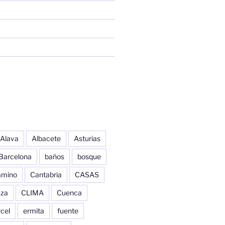
Alava
Albacete
Asturias
Barcelona
baños
bosque
amino
Cantabria
CASAS
aza
CLIMA
Cuenca
cel
ermita
fuente