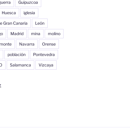
guerra
Guipuzcoa
Huesca
iglesia
e Gran Canaria
León
go
Madrid
mina
molino
monte
Navarra
Orense
población
Pontevedra
O
Salamanca
Vizcaya
z