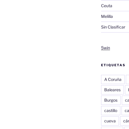
Ceuta
Melilla
Sin Clasificar
5win
ETIQUETAS
A Coruña
Baleares
Burgos
c
castillo
c
cueva
cár