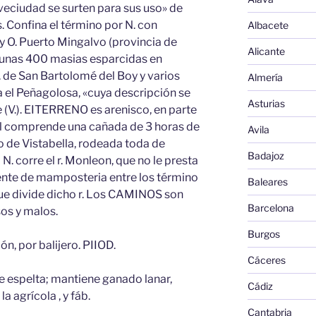
veciudad se surten para sus uso» de
. Confina el término por N. con
Albacete
, y O. Puerto Mingalvo (provincia de
Alicante
 unas 400 masias esparcidas en
. de San Bartolomé del Boy y varios
Almería
a el Peñagolosa, «cuya descripción se
Asturias
 (V.). EITERRENO es arenisco, en parte
ril comprende una cañada de 3 horas de
Avila
ano de Vistabella, rodeada toda de
Badajoz
. corre el r. Monleon, que no le presta
uente de mamposteria entre los término
Baleares
que divide dicho r. Los CAMINOS son
Barcelona
sos y malos.
Burgos
n, por balijero. PIIOD.
Cáceres
de espelta; mantiene ganado lanar,
Cádiz
a agrícola , y fáb.
Cantabria