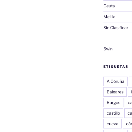
Ceuta
Melilla
Sin Clasificar
5win
ETIQUETAS
A Coruña
Baleares
Burgos
c
castillo
c
cueva
cár