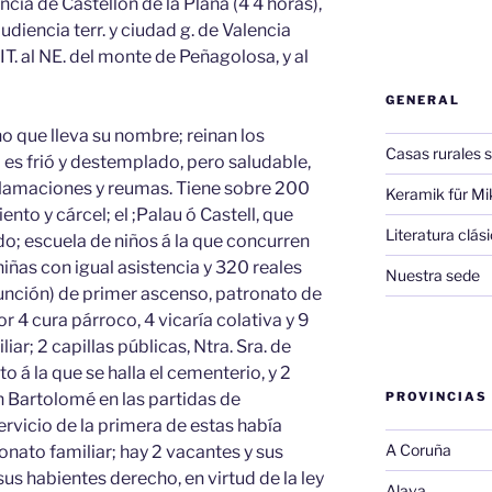
ncia de Castellón de la Plana (4 4 horas),
audiencia terr. y ciudad g. de Valencia
IT. al NE. del monte de Peñagolosa, y al
GENERAL
ano que lleva su nombre; reinan los
Casas rurales s
 es frió y destemplado, pero saludable,
lamaciones y reumas. Tiene sobre 200
Keramik für Mi
nto y cárcel; el ;Palau ó Castell, que
Literatura clá
ado; escuela de niños á la que concurren
iñas con igual asistencia y 320 reales
Nuestra sede
Asunción) de primer ascenso, patronato de
r 4 cura párroco, 4 vicaría colativa y 9
ar; 2 capillas públicas, Ntra. Sra. de
o á la que se halla el cementerio, y 2
n Bartolomé en las partidas de
PROVINCIAS
ervicio de la primera de estas había
A Coruña
onato familiar; hay 2 vacantes y sus
us habientes derecho, en virtud de la ley
Alava