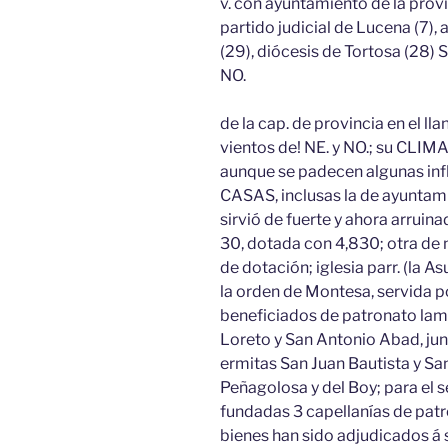
v. con ayuntamiento de la provi
partido judicial de Lucena (7), 
(29), diócesis de Tortosa (28) S
NO.
de la cap. de provincia en el ll
vientos de! NE. y NO.; su CLIMA
aunque se padecen algunas inf
CASAS, inclusas la de ayuntamie
sirvió de fuerte y ahora arruin
30, dotada con 4,830; otra de n
de dotación; iglesia parr. (la 
la orden de Montesa, servida po
beneficiados de patronato lamili
Loreto y San Antonio Abad, junt
ermitas San Juan Bautista y Sa
Peñagolosa y del Boy; para el s
fundadas 3 capellanías de patr
bienes han sido adjudicados á s