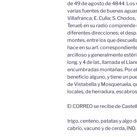
de 49 de agosto de 4844. Los 
varias fuentes de buenas aguas
Villafranca; E. Culla; S. Chodos
Teruel) en su radio comprende
diferentes direcciones; el desp
montes, entre los que descuell
hace en su art. correspondiente
arcilloso y generalmente esté
long. y 4 de lat., llamada el Ll
encumbradas montañas. Por el N
beneficio alguno, y tiene un p
de Vistabella y Mosqueruela, 
locales, de herradura, escabro
El CORREO se recibe de Castelló
trigo, centeno, patatas y algo 
cabrío, vacuno y de cerda, IND. l