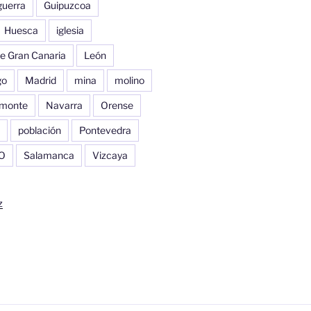
guerra
Guipuzcoa
Huesca
iglesia
e Gran Canaria
León
go
Madrid
mina
molino
monte
Navarra
Orense
población
Pontevedra
O
Salamanca
Vizcaya
z