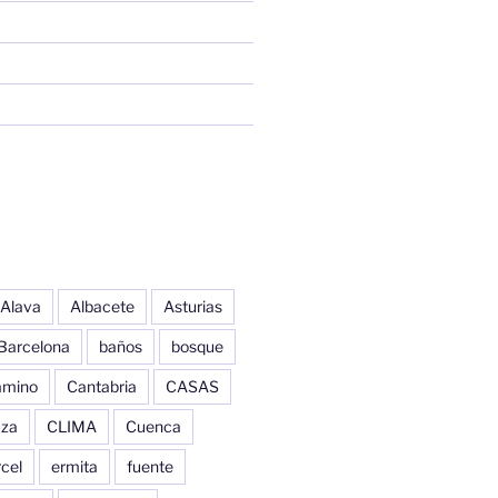
Alava
Albacete
Asturias
Barcelona
baños
bosque
amino
Cantabria
CASAS
aza
CLIMA
Cuenca
cel
ermita
fuente