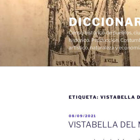
Saltar
al
DICCIONA
contenido
Censo histórico de pueblos, ci
histórico. Producción. Costumb
artístico, naturaleza y economí
ETIQUETA:
VISTABELLA 
PUBLICADO
08/09/2021
EL
VISTABELLA DEL