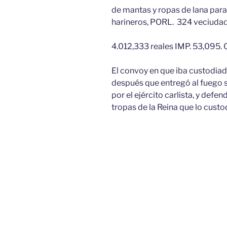
de mantas y ropas de lana para
harineros, PORL. 324 veciudad
4.012,333 reales IMP. 53,095. 
El convoy en que iba custodiad
después que entregó al fuego s
por el ejército carlista, y defe
tropas de la Reina que lo custo