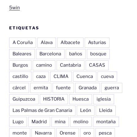
5win
ETIQUETAS
A Coruña
Alava
Albacete
Asturias
Baleares
Barcelona
baños
bosque
Burgos
camino
Cantabria
CASAS
castillo
caza
CLIMA
Cuenca
cueva
cárcel
ermita
fuente
Granada
guerra
Guipuzcoa
HISTORIA
Huesca
iglesia
Las Palmas de Gran Canaria
León
Lleida
Lugo
Madrid
mina
molino
montaña
monte
Navarra
Orense
oro
pesca