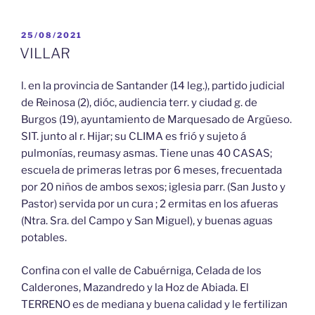
PUBLICADO
25/08/2021
EL
VILLAR
l. en la provincia de Santander (14 leg.), partido judicial
de Reinosa (2), dióc, audiencia terr. y ciudad g. de
Burgos (19), ayuntamiento de Marquesado de Argüeso.
SIT. junto al r. Hijar; su CLIMA es frió y sujeto á
pulmonías, reumasy asmas. Tiene unas 40 CASAS;
escuela de primeras letras por 6 meses, frecuentada
por 20 niños de ambos sexos; iglesia parr. (San Justo y
Pastor) servida por un cura ; 2 ermitas en los afueras
(Ntra. Sra. del Campo y San Miguel), y buenas aguas
potables.
Confina con el valle de Cabuérniga, Celada de los
Calderones, Mazandredo y la Hoz de Abiada. El
TERRENO es de mediana y buena calidad y le fertilizan