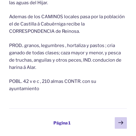
las aguas del Hijar.
Ademas de los CAMINOS locales pasa por la población
el de Castilla á Cabuérniga recibe la
CORRESPONDENCIA de Reinosa.
PROD.. granos, legumbres , hortaliza y pastos ; cria
ganado de todas clases; caza mayor y menor, y pesca
de truchas, anguilas y otros peces, IND. conducion de
harina á Alar.
POBL. 42 v e c , 210 almas CONTR. con su
ayuntamiento
Paginación
Sigu
Página
1
pági
de