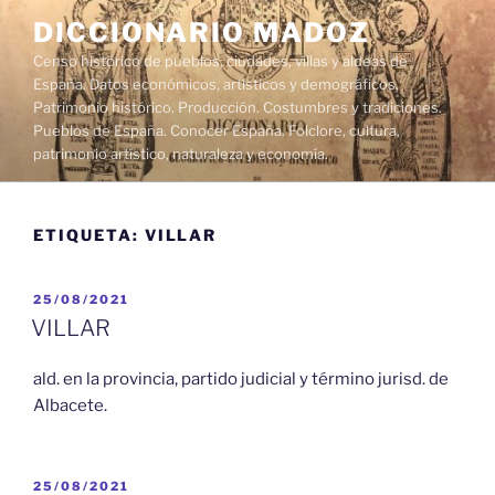
Saltar
DICCIONARIO MADOZ
al
Censo histórico de pueblos, ciudades, villas y aldeas de
contenido
España. Datos económicos, artísticos y demográficos.
Patrimonio histórico. Producción. Costumbres y tradiciones.
Pueblos de España. Conocer España. Folclore, cultura,
patrimonio artístico, naturaleza y economía.
ETIQUETA:
VILLAR
PUBLICADO
25/08/2021
EL
VILLAR
ald. en la provincia, partido judicial y término jurisd. de
Albacete.
PUBLICADO
25/08/2021