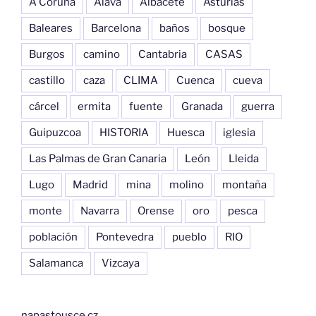
A Coruña
Alava
Albacete
Asturias
Baleares
Barcelona
baños
bosque
Burgos
camino
Cantabria
CASAS
castillo
caza
CLIMA
Cuenca
cueva
cárcel
ermita
fuente
Granada
guerra
Guipuzcoa
HISTORIA
Huesca
iglesia
Las Palmas de Gran Canaria
León
Lleida
Lugo
Madrid
mina
molino
montaña
monte
Navarra
Orense
oro
pesca
población
Pontevedra
pueblo
RIO
Salamanca
Vizcaya
napastousce.cz