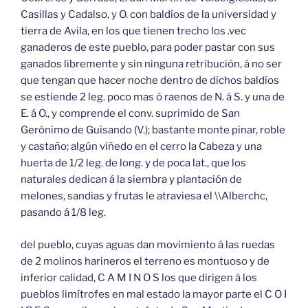
Casillas y Cadalso, y O. con baldíos de la universidad y
tierra de Avila, en los que tienen trecho los .vec
ganaderos de este pueblo, para poder pastar con sus
ganados libremente y sin ninguna retribución, á no ser
que tengan que hacer noche dentro de dichos baldíos
se estiende 2 leg. poco mas ó raenos de N. á S. y una de
E. á O., y comprende el conv. suprimido de San
Gerónimo de Guisando (V.); bastante monte pinar, roble
y castaño; algún viñedo en el cerro la Cabeza y una
huerta de 1/2 leg. de long. y de poca lat., que los
naturales dedican á la siembra y plantación de
melones, sandias y frutas le atraviesa el \\Alberchc,
pasando á 1/8 leg.
del pueblo, cuyas aguas dan movimiento á las ruedas
de 2 molinos harineros el terreno es montuoso y de
inferior calidad, C A M I N O S los que dirigen á los
pueblos limítrofes en mal estado la mayor parte el C O I