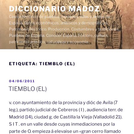
Saltar
DICCIONARIO MADOZ
al
Censo histórico de pueblos, ciudades, villas y aldeas de
contenido
España. Datos económicos, artísticos y demográficos.
Patrimonio histórico. Producción. Costumbres y tradiciones.
Pueblos de España. Conocer España. Folclore, cultura,
patrimonio artístico, naturaleza y economía.
ETIQUETA:
TIEMBLO (EL)
PUBLICADO
04/06/2011
EL
TIEMBLO (EL)
v. con ayuntamiento de la provincia y dióc de Avila (7
leg.), partido judicial de Cebreros ( I ) , audiencia terr. de
Madrid (14), ciudad g. de Castilla la Vieja (Valladolid 21).
S I T . en un valle desde cuyas inmediaciones por la
parte de O. empieza á elevaise un «gran cerro llamado