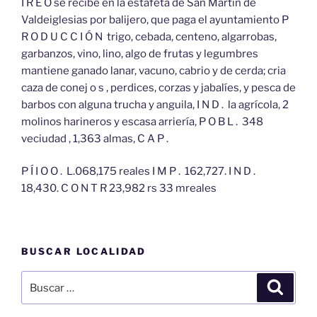
I R E O se recibe en la estafeta de San Martin de
Valdeiglesias por balijero, que paga el ayuntamiento P
R O D U C C I Ó N trigo, cebada, centeno, algarrobas,
garbanzos, vino, lino, algo de frutas y legumbres
mantiene ganado lanar, vacuno, cabrio y de cerda; cria
caza de conej o s , perdices, corzas y jabalíes, y pesca de
barbos con alguna trucha y anguila, I N D . la agrícola, 2
molinos harineros y escasa arriería, P O B L . 348
veciudad , 1,363 almas, C A P .
P Í I O O . L.068,175 reales I M P . 162,727. I N D .
18,430. C O N T R 23,982 rs 33 mreales
BUSCAR LOCALIDAD
Buscar
Buscar
por: