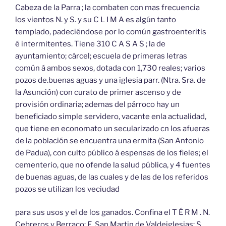
Cabeza de la Parra ; la combaten con mas frecuencia
los vientos N. y S. y su C L I M A es algún tanto
templado, padeciéndose por lo común gastroenteritis
é intermitentes. Tiene 310 C A S A S ; la de
ayuntamiento; cárcel; escuela de primeras letras
común á ambos sexos, dotada con 1,730 reales; varios
pozos de.buenas aguas y una iglesia parr. (Ntra. Sra. de
la Asunción) con curato de primer ascenso y de
provisión ordinaria; ademas del párroco hay un
beneficiado simple servidero, vacante enla actualidad,
que tiene en economato un secularizado cn los afueras
de la población se encuentra una ermita (San Antonio
de Padua), con culto público á espensas de los fieles; el
cementerio, que no ofende la salud pública, y 4 fuentes
de buenas aguas, de las cuales y de las de los referidos
pozos se utilizan los veciudad
para sus usos y el de los ganados. Confina el T É R M . N.
Cebreros y Berraco; E. San Martin de Valdeiglesias; S.